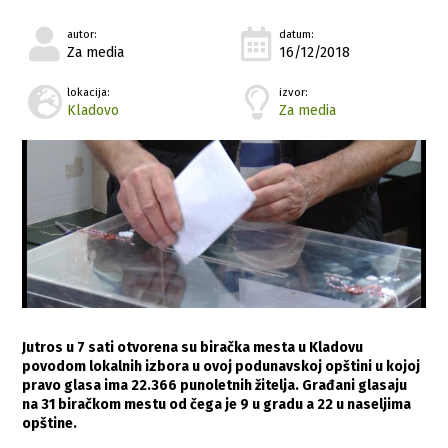
autor:
datum:
Za media
16/12/2018
lokacija:
izvor:
Kladovo
Za media
Jutros u 7 sati otvorena su biračka mesta u Kladovu
povodom lokalnih izbora u ovoj podunavskoj opštini u kojoj
pravo glasa ima 22.366 punoletnih žitelja. Građani glasaju
na 31 biračkom mestu od čega je 9 u gradu a 22 u naseljima
opštine.