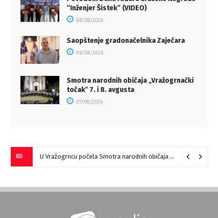
“Inženjer Šistek” (VIDEO)
06/08/2026
Saopštenje gradonačelnika Zaječara
06/08/2026
Smotra narodnih običaja „Vražogrnački
točakˮ 7. i 8. avgusta
07/08/2026
U Vražogrncu počela Smotra narodnih običaja „Vražogrnački točak“