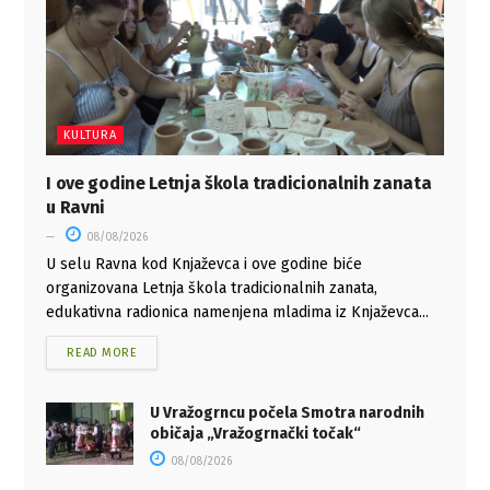
KULTURA
I ove godine Letnja škola tradicionalnih zanata
u Ravni
08/08/2026
U selu Ravna kod Knjaževca i ove godine biće
organizovana Letnja škola tradicionalnih zanata,
edukativna radionica namenjena mladima iz Knjaževca...
READ MORE
U Vražogrncu počela Smotra narodnih
običaja „Vražogrnački točak“
08/08/2026