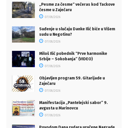
„Pesme za česme“ večeras kod Tackove
česme u Zaječaru
07/08/2026
Suđenje u slučaju Danke Ilić biće u Višem
sudu u Negotinu?
07/08/2026
Miloš Ilić pobednik “Prve harmonike
Srbije – Sokobanja” (VIDEO)
07/08/2026
Objavljen program 59. Gitarijade u
Zaječaru
07/08/2026
Manifestacija „Pantelejski sabor” 9.
avgusta u Marinovcu
07/08/2026
Povodom Dana rudara uručene Nagrade