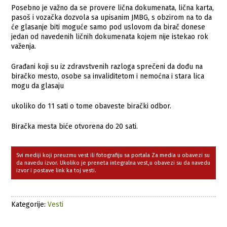
Posebno je važno da se provere lična dokumenata, lična karta,
pasoš i vozačka dozvola sa upisanim JMBG, s obzirom na to da
će glasanje biti moguće samo pod uslovom da birač donese
jedan od navedenih ličnih dokumenata kojem nije istekao rok
važenja.
Građani koji su iz zdravstvenih razloga sprečeni da dođu na
biračko mesto, osobe sa invaliditetom i nemoćna i stara lica
mogu da glasaju
ukoliko do 11 sati o tome obaveste birački odbor.
Biračka mesta biće otvorena do 20 sati.
Svi mediji koji preuzmu vest ili fotografiju sa portala Za media u obavezi su
da navedu izvor. Ukoliko je preneta integralna vest,u obavezi su da navedu
izvor i postave link ka toj vesti.
Kategorije:
Vesti