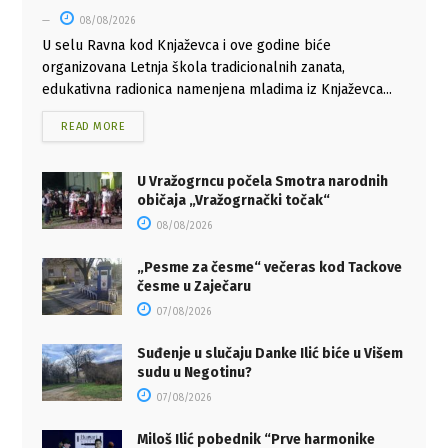
08/08/2026
U selu Ravna kod Knjaževca i ove godine biće
organizovana Letnja škola tradicionalnih zanata,
edukativna radionica namenjena mladima iz Knjaževca...
READ MORE
U Vražogrncu počela Smotra narodnih
običaja „Vražogrnački točak“
08/08/2026
„Pesme za česme“ večeras kod Tackove
česme u Zaječaru
07/08/2026
Suđenje u slučaju Danke Ilić biće u Višem
sudu u Negotinu?
07/08/2026
Miloš Ilić pobednik “Prve harmonike