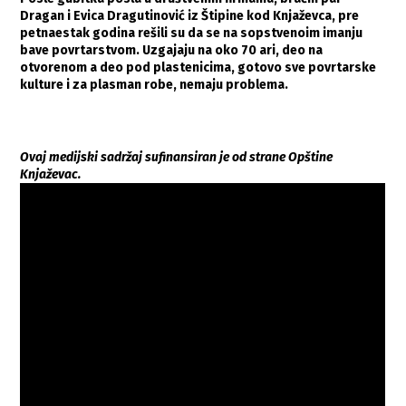
Dragan i Evica Dragutinović iz Štipine kod Knjaževca, pre
petnaestak godina rešili su da se na sopstvenoim imanju
bave povrtarstvom. Uzgajaju na oko 70 ari, deo na
otvorenom a deo pod plastenicima, gotovo sve povrtarske
kulture i za plasman robe, nemaju problema.
Ovaj medijski sadržaj sufinansiran je od strane Opštine
Knjaževac.