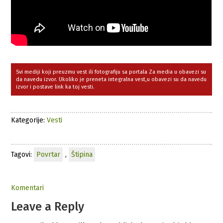
Svi mediji koji preuzmu vest ili fotografiju sa portala Za media u obavezi su
da navedu izvor. Ukoliko je preneta integralna vest,u obavezi su da navedu
izvor i postave link ka toj vesti.
Kategorije:
Vesti
Tagovi:
Povrtar
,
Štipina
Komentari
Leave a Reply