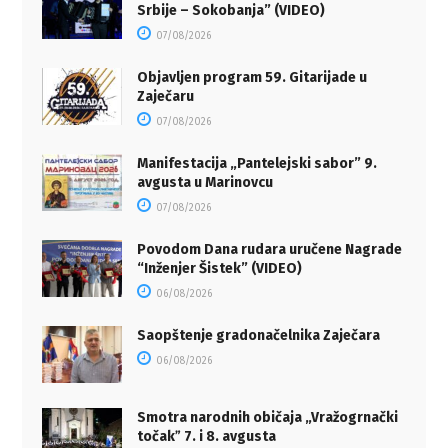
Srbije – Sokobanja” (VIDEO)
07/08/2026
Objavljen program 59. Gitarijade u
Zaječaru
07/08/2026
Manifestacija „Pantelejski sabor” 9.
avgusta u Marinovcu
07/08/2026
Povodom Dana rudara uručene Nagrade
“Inženjer Šistek” (VIDEO)
06/08/2026
Saopštenje gradonačelnika Zaječara
06/08/2026
Smotra narodnih običaja „Vražogrnački
točakˮ 7. i 8. avgusta