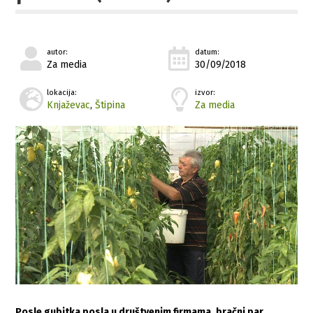
autor:
datum:
Za media
30/09/2018
lokacija:
izvor:
Knjaževac
,
Štipina
Za media
Posle gubitka posla u društvenim firmama, bračni par