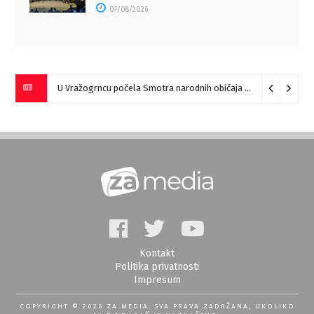
07/08/2026
U Vražogrncu počela Smotra narodnih običaja „Vražogrnački točak“
Kontakt
Politika privatnosti
Impresum
COPYRIGHT © 2026 ZA MEDIA. SVA PRAVA ZADRŽANA, UKOLIKO