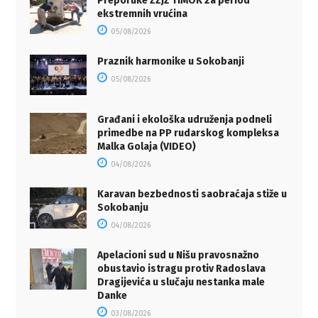
Preporuke ZZJZ TIMOK za period
ekstremnih vrućina
05/08/2026
Praznik harmonike u Sokobanji
05/08/2026
Građani i ekološka udruženja podneli
primedbe na PP rudarskog kompleksa
Malka Golaja (VIDEO)
04/08/2026
Karavan bezbednosti saobraćaja stiže u
Sokobanju
04/08/2026
Apelacioni sud u Nišu pravosnažno
obustavio istragu protiv Radoslava
Dragijevića u slučaju nestanka male
Danke
03/08/2026