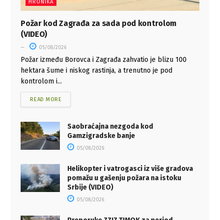
HRONIKA
Požar kod Zagrađa za sada pod kontrolom
(VIDEO)
05/08/2026
Požar između Borovca i Zagrađa zahvatio je blizu 100
hektara šume i niskog rastinja, a trenutno je pod
kontrolom i...
READ MORE
Saobraćajna nezgoda kod
Gamzigradske banje
05/08/2026
Helikopter i vatrogasci iz više gradova
pomažu u gašenju požara na istoku
Srbije (VIDEO)
05/08/2026