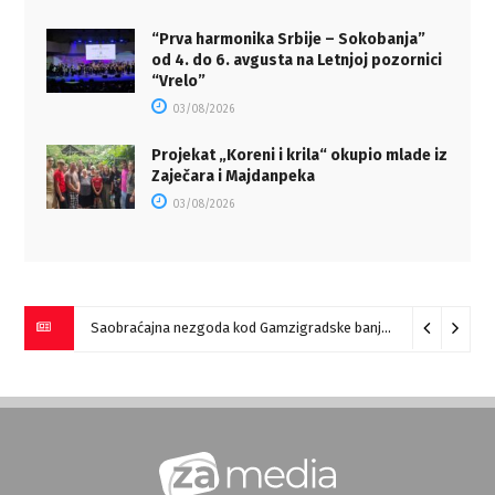
“Prva harmonika Srbije – Sokobanja”
od 4. do 6. avgusta na Letnjoj pozornici
“Vrelo”
03/08/2026
Projekat „Koreni i krila“ okupio mlade iz
Zaječara i Majdanpeka
03/08/2026
Saobraćajna nezgoda kod Gamzigradske banje
05/08/2026