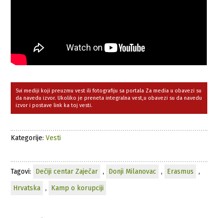
Svi mediji koji preuzmu vest ili fotografiju sa portala Za media u obavezi su
da navedu izvor. Ukoliko je preneta integralna vest,u obavezi su da navedu
izvor i postave link ka toj vesti.
Kategorije:
Vesti
Tagovi:
Dečiji centar Zaječar
,
Donji Milanovac
,
Erasmus
,
Hrvatska
,
Kamp o korupciji