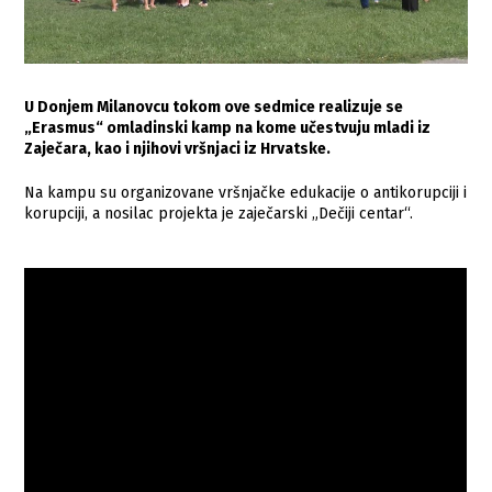
U Donjem Milanovcu tokom ove sedmice realizuje se
„Erasmus“ omladinski kamp na kome učestvuju mladi iz
Zaječara, kao i njihovi vršnjaci iz Hrvatske.
Na kampu su organizovane vršnjačke edukacije o antikorupciji i
korupciji, a nosilac projekta je zaječarski „Dečiji centar“.