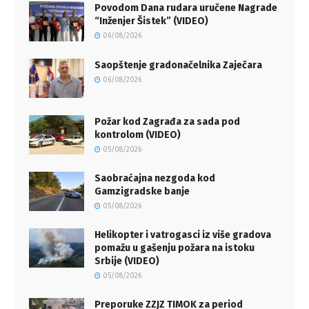
Povodom Dana rudara uručene Nagrade
“Inženjer Šistek” (VIDEO)
06/08/2026
Saopštenje gradonačelnika Zaječara
06/08/2026
Požar kod Zagrađa za sada pod
kontrolom (VIDEO)
05/08/2026
Saobraćajna nezgoda kod
Gamzigradske banje
05/08/2026
Helikopter i vatrogasci iz više gradova
pomažu u gašenju požara na istoku
Srbije (VIDEO)
05/08/2026
Preporuke ZZJZ TIMOK za period