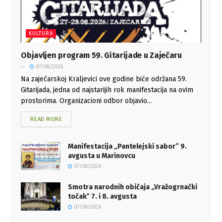
KULTURA
Objavljen program 59. Gitarijade u Zaječaru
07/08/2026
Na zaječarskoj Kraljevici ove godine biće održana 59.
Gitarijada, jedna od najstarijih rok manifestacija na ovim
prostorima. Organizacioni odbor objavio...
READ MORE
Manifestacija „Pantelejski sabor” 9.
avgusta u Marinovcu
07/08/2026
Smotra narodnih običaja „Vražogrnački
točakˮ 7. i 8. avgusta
07/08/2026