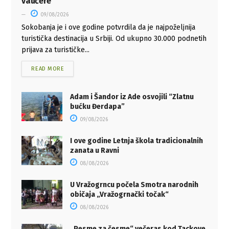
vaučere
09/08/2026
Sokobanja je i ove godine potvrdila da je najpoželjnija
turistička destinacija u Srbiji. Od ukupno 30.000 podnetih
prijava za turističke...
READ MORE
Adam i Šandor iz Ade osvojili “Zlatnu
bućku Đerdapa”
09/08/2026
I ove godine Letnja škola tradicionalnih
zanata u Ravni
08/08/2026
U Vražogrncu počela Smotra narodnih
običaja „Vražogrnački točak“
08/08/2026
„Pesme za česme“ večeras kod Tackove