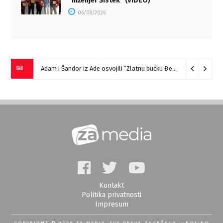
“Inženjer Šistek” (VIDEO)
06/08/2026
Adam i Šandor iz Ade osvojili “Zlatnu bućku Đerdapa”
09/08/2
Kontakt
Politika privatnosti
Impresum
COPYRIGHT © 2026 ZA MEDIA. SVA PRAVA ZADRŽANA, UKOLIKO