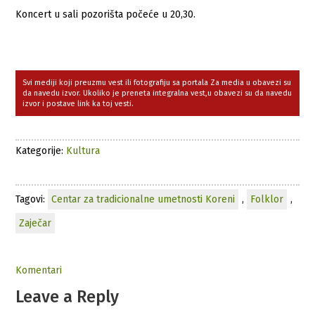
Koncert u sali pozorišta počeće u 20,30.
Svi mediji koji preuzmu vest ili fotografiju sa portala Za media u obavezi su
da navedu izvor. Ukoliko je preneta integralna vest,u obavezi su da navedu
izvor i postave link ka toj vesti.
Kategorije:
Kultura
Tagovi:
Centar za tradicionalne umetnosti Koreni
,
Folklor
,
Zaječar
Komentari
Leave a Reply