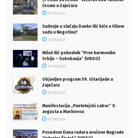
česme u Zaječaru
07/08/2026
Suđenje u slučaju Danke Ilić biće u Višem
sudu u Negotinu?
07/08/2026
Miloš Ilić pobednik “Prve harmonike
Srbije – Sokobanja” (VIDEO)
07/08/2026
Objavljen program 59. Gitarijade u
Zaječaru
07/08/2026
Manifestacija „Pantelejski sabor” 9.
avgusta u Marinovcu
07/08/2026
Povodom Dana rudara uručene Nagrade