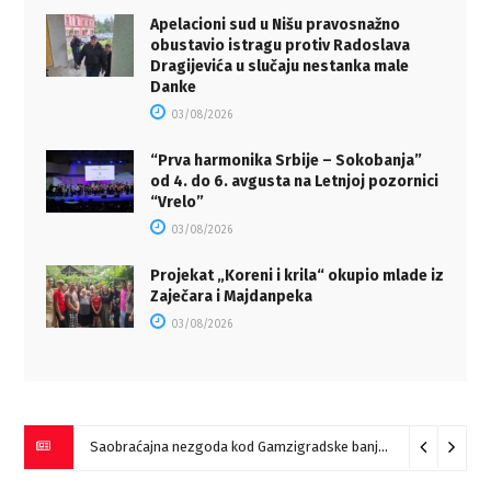
Apelacioni sud u Nišu pravosnažno
obustavio istragu protiv Radoslava
Dragijevića u slučaju nestanka male
Danke
03/08/2026
“Prva harmonika Srbije – Sokobanja”
od 4. do 6. avgusta na Letnjoj pozornici
“Vrelo”
03/08/2026
Projekat „Koreni i krila“ okupio mlade iz
Zaječara i Majdanpeka
03/08/2026
Saobraćajna nezgoda kod Gamzigradske banje
05/08/2026