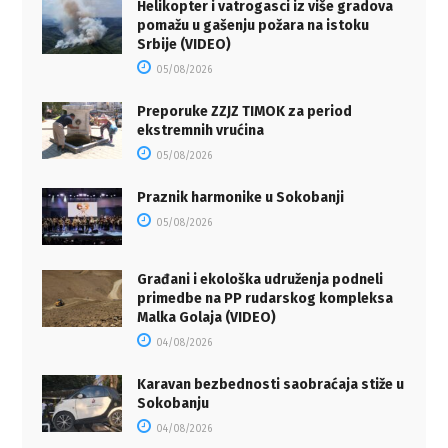
Helikopter i vatrogasci iz više gradova
pomažu u gašenju požara na istoku
Srbije (VIDEO)
05/08/2026
Preporuke ZZJZ TIMOK za period
ekstremnih vrućina
05/08/2026
Praznik harmonike u Sokobanji
05/08/2026
Građani i ekološka udruženja podneli
primedbe na PP rudarskog kompleksa
Malka Golaja (VIDEO)
04/08/2026
Karavan bezbednosti saobraćaja stiže u
Sokobanju
04/08/2026