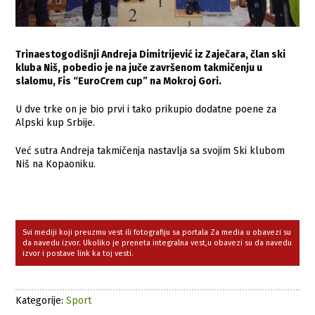
Trinaestogodišnji Andreja Dimitrijević iz Zaječara, član ski
kluba Niš, pobedio je na juče završenom takmičenju u
slalomu, Fis “EuroCrem cup” na Mokroj Gori.
U dve trke on je bio prvi i tako prikupio dodatne poene za
Alpski kup Srbije.
Već sutra Andreja takmičenja nastavlja sa svojim Ski klubom
Niš na Kopaoniku.
Svi mediji koji preuzmu vest ili fotografiju sa portala Za media u obavezi su
da navedu izvor. Ukoliko je preneta integralna vest,u obavezi su da navedu
izvor i postave link ka toj vesti.
Kategorije:
Sport