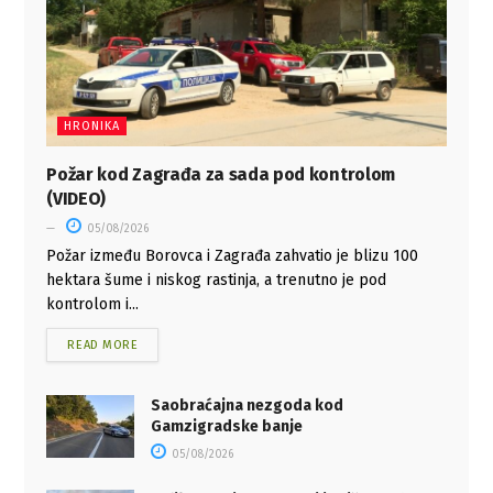
HRONIKA
Požar kod Zagrađa za sada pod kontrolom
(VIDEO)
05/08/2026
Požar između Borovca i Zagrađa zahvatio je blizu 100
hektara šume i niskog rastinja, a trenutno je pod
kontrolom i...
READ MORE
Saobraćajna nezgoda kod
Gamzigradske banje
05/08/2026