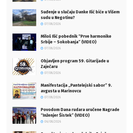
Suđenje u slučaju Danke Ilić biće u Višem
sudu u Negotinu?
07/08/2026
Miloš Ilić pobednik “Prve harmonike
Srbije – Sokobanja” (VIDEO)
07/08/2026
Objavljen program 59. Gitarijade u
Zaječaru
07/08/2026
Manifestacija „Pantelejski sabor” 9.
avgusta u Marinovcu
07/08/2026
Povodom Dana rudara uručene Nagrade
“Inženjer Šistek” (VIDEO)
06/08/2026