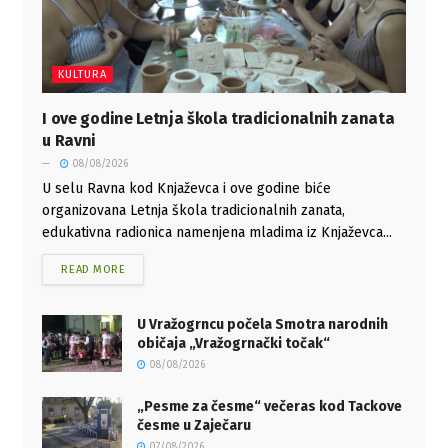
KULTURA
I ove godine Letnja škola tradicionalnih zanata
u Ravni
08/08/2026
U selu Ravna kod Knjaževca i ove godine biće
organizovana Letnja škola tradicionalnih zanata,
edukativna radionica namenjena mladima iz Knjaževca...
READ MORE
U Vražogrncu počela Smotra narodnih
običaja „Vražogrnački točak“
08/08/2026
„Pesme za česme“ večeras kod Tackove
česme u Zaječaru
07/08/2026