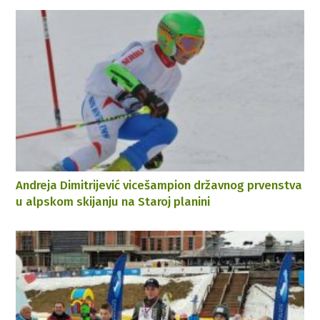
Andreja Dimitrijević vicešampion državnog prvenstva
u alpskom skijanju na Staroj planini