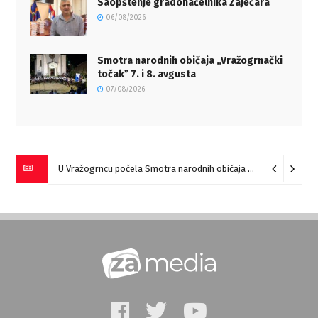
Saopštenje gradonačelnika Zaječara
06/08/2026
Smotra narodnih običaja „Vražogrnački
točakˮ 7. i 8. avgusta
07/08/2026
U Vražogrncu počela Smotra narodnih običaja „Vražogrnački točak“