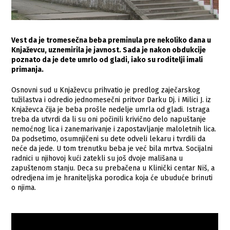
Vest da je tromesečna beba preminula pre nekoliko dana u
Knjaževcu, uznemirila je javnost. Sada je nakon obdukcije
poznato da je dete umrlo od gladi, iako su roditelji imali
primanja.
Osnovni sud u Knjaževcu prihvatio je predlog zaječarskog
tužilastva i odredio jednomesečni pritvor Darku Dj. i Milici J. iz
Knjaževca čija je beba prošle nedelje umrla od gladi. Istraga
treba da utvrdi da li su oni počinili krivično delo napuštanje
nemoćnog lica i zanemarivanje i zapostavljanje maloletnih lica.
Da podsetimo, osumnjičeni su dete odveli lekaru i tvrdili da
neće da jede. U tom trenutku beba je već bila mrtva. Socijalni
radnici u njihovoj kući zatekli su još dvoje mališana u
zapuštenom stanju. Deca su prebačena u Klinički centar Niš, a
odredjena im je hraniteljska porodica koja će ubuduće brinuti
o njima.