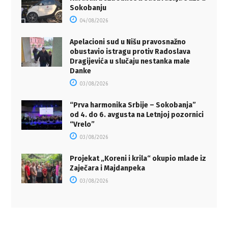
Sokobanju
04/08/2026
Apelacioni sud u Nišu pravosnažno
obustavio istragu protiv Radoslava
Dragijevića u slučaju nestanka male
Danke
03/08/2026
“Prva harmonika Srbije – Sokobanja”
od 4. do 6. avgusta na Letnjoj pozornici
“Vrelo”
03/08/2026
Projekat „Koreni i krila“ okupio mlade iz
Zaječara i Majdanpeka
03/08/2026