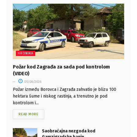
HRONIKA
Požar kod Zagrađa za sada pod kontrolom
(VIDEO)
05/08/2026
Požar između Borovca i Zagrađa zahvatio je blizu 100
hektara šume i niskog rastinja, a trenutno je pod
kontrolom i...
READ MORE
Saobraćajna nezgoda kod
Gamzigradske banje