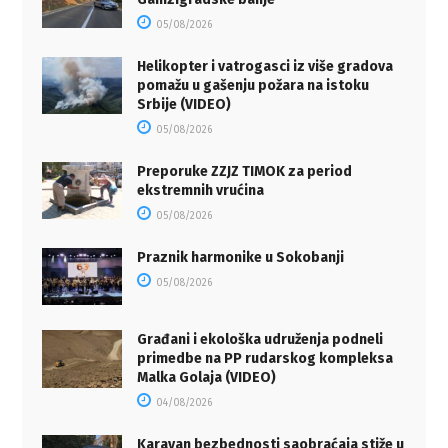
05/08/2026
Helikopter i vatrogasci iz više gradova
pomažu u gašenju požara na istoku
Srbije (VIDEO)
05/08/2026
Preporuke ZZJZ TIMOK za period
ekstremnih vrućina
05/08/2026
Praznik harmonike u Sokobanji
05/08/2026
Građani i ekološka udruženja podneli
primedbe na PP rudarskog kompleksa
Malka Golaja (VIDEO)
04/08/2026
Karavan bezbednosti saobraćaja stiže u