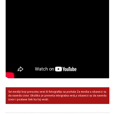
Svi mediji koji preuzmu vest ili fotografiju sa portala Za media u obavezi su
da navedu izvor. Ukoliko je preneta integralna vest,u obavezi su da navedu
izvor i postave link ka toj vesti.