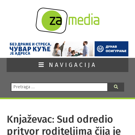
NAVIGACIJA
Pretraga:
Pretraga
Knjaževac: Sud odredio
pritvor roditeljima čija je