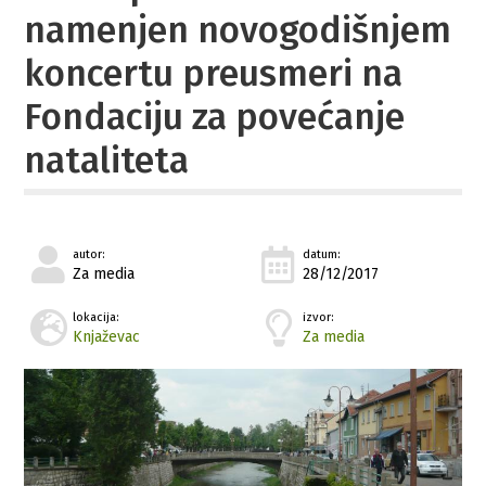
namenjen novogodišnjem
koncertu preusmeri na
Fondaciju za povećanje
nataliteta
autor:
datum:
Za media
28/12/2017
lokacija:
izvor:
Knjaževac
Za media