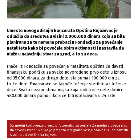
Umesto novogodišnjih koncerata Opština Knjaževac je
odlučila da sredstva u visini 2.000.000 dinara koja su bila
planirana za te namene prebaci u Fondaciju za povećanje
nataliteta kako bi povećala obim aktivnosti i nastavila da
ulaže u najvažniju stvar za grad, a to su deca.
Inače, iz Fondacije za povećanje nataliteta opština će davati
finansijsku podršku za svako novorođeno prvo dete u iznosu
od 35.000 dinara, za drugo dete ista suma i 100.000 din za
treće dete. Finansiraće se takođe lečenje steriliteta i lečenje
dece. Svaka nezaposlena majka koja rodi treće dete dobiće
480.000 dinara pomoći koja će biti isplaćivana u 24 rate.
Svi mediji koji preuzmu vest ili fotografiju sa portala Za media u obavezi su
da navedu izvor. Ukoliko je preneta integralna vest,u obavezi su da navedu
izvor i postave link ka toj vesti.