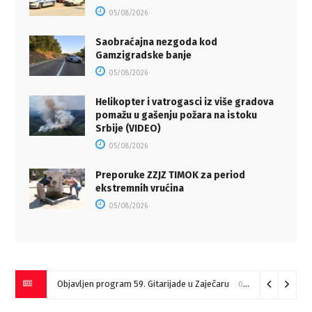
05/08/2026
Saobraćajna nezgoda kod
Gamzigradske banje
05/08/2026
Helikopter i vatrogasci iz više gradova
pomažu u gašenju požara na istoku
Srbije (VIDEO)
05/08/2026
Preporuke ZZJZ TIMOK za period
ekstremnih vrućina
05/08/2026
Objavljen program 59. Gitarijade u Zaječaru
07/08/2026