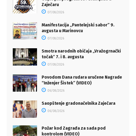
Zaječaru
07/08/2026
Manifestacija „Pantelejski sabor” 9.
avgusta u Marinovcu
07/08/2026
Smotra narodnih običaja „Vražogrnački
točakˮ 7. i 8. avgusta
07/08/2026
Povodom Dana rudara uručene Nagrade
“Inženjer Šistek” (VIDEO)
06/08/2026
Saopštenje gradonačelnika Zaječara
06/08/2026
Požar kod Zagrađa za sada pod
kontrolom (VIDEO)