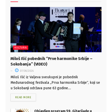
KULTURA
Miloš Ilić pobednik “Prve harmonike Srbije –
Sokobanja” (VIDEO)
07/08/2026
Miloš Ilić iz Valjeva sveukupni je pobednik
Međunarodnog festivala „Prva harmonika Srbije“, koji se
u Sokobanji održava pune 63 godine....
READ MORE
Objavljen program 59. Gitarijade u