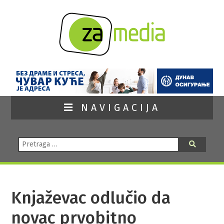
NAVIGACIJA
Pretraga:
Pretraga
Knjaževac odlučio da
novac prvobitno