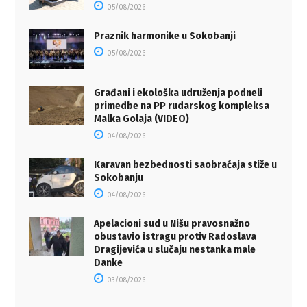
05/08/2026
Praznik harmonike u Sokobanji
05/08/2026
Građani i ekološka udruženja podneli
primedbe na PP rudarskog kompleksa
Malka Golaja (VIDEO)
04/08/2026
Karavan bezbednosti saobraćaja stiže u
Sokobanju
04/08/2026
Apelacioni sud u Nišu pravosnažno
obustavio istragu protiv Radoslava
Dragijevića u slučaju nestanka male
Danke
03/08/2026