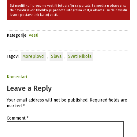
Svi mediji koji preuzmu vest ili fotografiju sa portala Za media u obavezi su
da navedu izvor. Ukoliko je preneta integralna vest,u obavezi su da navedu
izvor i postave link ka toj vesti.
Kategorije:
Vesti
Tagovi:
Moreplovci
,
Slava
,
Sveti Nikola
Komentari
Leave a Reply
Your email address will not be published.
Required fields are
marked
*
Comment
*