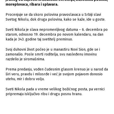
moreplovaca, ribara i splavara.
Procenjuje se da skoro polovina pravoslavaca u Srbiji slavi
Svetog Nikolu, dok druga polovina, kako se kaže, ide u goste.
Sveti Nikola je slava nepromenljivog datuma – 6. decembra po
starom, odnosno 19. decembra po novom kalendaru, na dan
kada je 343. godine taj svetitelj preminuo.
Svoj duhovni život počeo je u manastiru Novi Sion, gde se i
zamonašio. Posle smrti roditelja, svu nasleđenu imovinu
razdelio je siromašnima.
Prema predanju, vođen čudesnim glasom krenuo je u narod da
širi veru, pravdu i milosrđe i već je svojom pojavom donosio
utehu, mir i dobru volju.
Sveti Nikola pada u vreme velikog božićnog posta, pa vernici
pripremaju isključivo ribu i drugu posnu hranu.