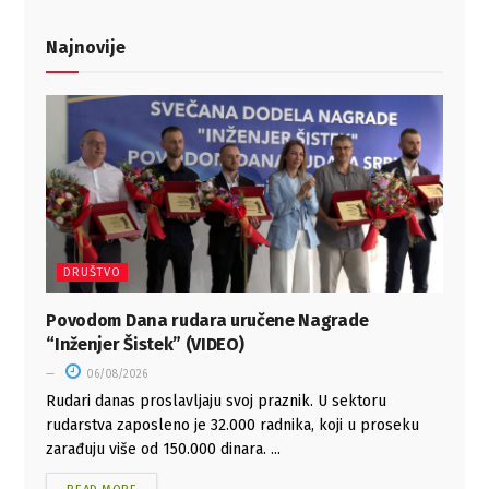
Najnovije
DRUŠTVO
Povodom Dana rudara uručene Nagrade
“Inženjer Šistek” (VIDEO)
06/08/2026
Rudari danas proslavljaju svoj praznik. U sektoru
rudarstva zaposleno je 32.000 radnika, koji u proseku
zarađuju više od 150.000 dinara. ...