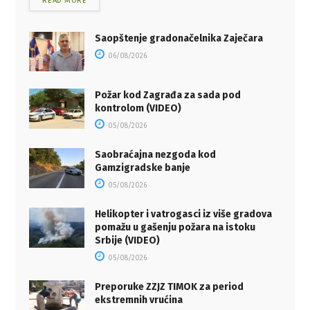
READ MORE
Saopštenje gradonačelnika Zaječara
06/08/2026
Požar kod Zagrađa za sada pod
kontrolom (VIDEO)
05/08/2026
Saobraćajna nezgoda kod
Gamzigradske banje
05/08/2026
Helikopter i vatrogasci iz više gradova
pomažu u gašenju požara na istoku
Srbije (VIDEO)
05/08/2026
Preporuke ZZJZ TIMOK za period
ekstremnih vrućina