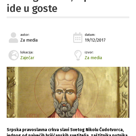
ide u goste
autor:
datum:
Za media
19/12/2017
lokacija:
izvor:
Zaječar
Za media
Srpska pravoslavna crkva slavi Svetog Nikolu Čudotvorca,
jednog od najvećih hrišćanskih svetitelja, zaštitnika putnika,