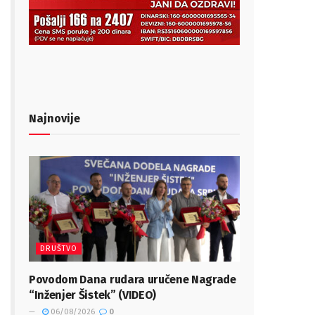
Najnovije
DRUŠTVO
Povodom Dana rudara uručene Nagrade
“Inženjer Šistek” (VIDEO)
06/08/2026
0