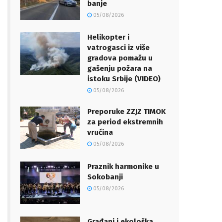
banje
05/08/2026
Helikopter i
vatrogasci iz više
gradova pomažu u
gašenju požara na
istoku Srbije (VIDEO)
05/08/2026
Preporuke ZZJZ TIMOK
za period ekstremnih
vrućina
05/08/2026
Praznik harmonike u
Sokobanji
05/08/2026
Građani i ekološka