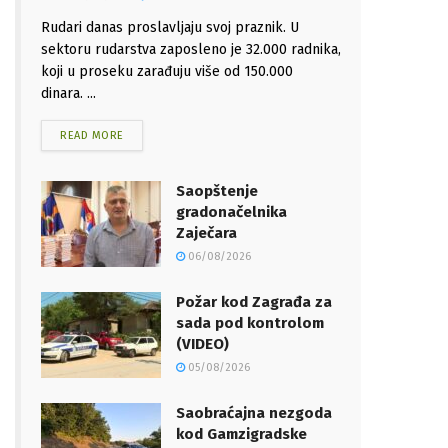
Rudari danas proslavljaju svoj praznik. U
sektoru rudarstva zaposleno je 32.000 radnika,
koji u proseku zarađuju više od 150.000
dinara. ...
READ MORE
Saopštenje
gradonačelnika
Zaječara
06/08/2026
Požar kod Zagrađa za
sada pod kontrolom
(VIDEO)
05/08/2026
Saobraćajna nezgoda
kod Gamzigradske