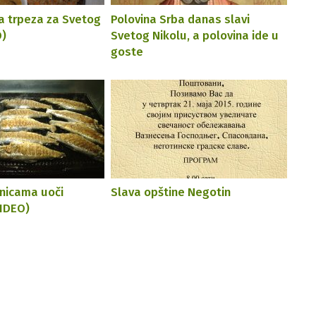
 trpeza za Svetog
Polovina Srba danas slavi
O)
Svetog Nikolu, a polovina ide u
goste
rnicama uoči
Slava opštine Negotin
VIDEO)