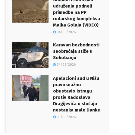
udruženja podneli
primedbe na PP
rudarskog kompleksa
Malka Golaja (VIDEO)
04/08/2026
Karavan bezbednosti
saobraćaja stiže u
Sokobanju
04/08/2026
Apelacioni sud u Nišu
pravosnažno
obustavio istragu
protiv Radoslava
Dragijevića u slučaju
nestanka male Danke
03/08/2026