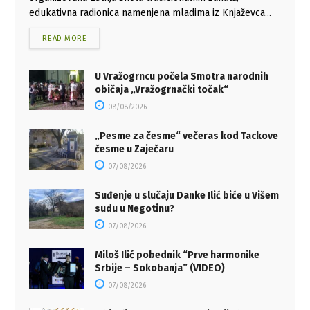
edukativna radionica namenjena mladima iz Knjaževca...
READ MORE
U Vražogrncu počela Smotra narodnih
običaja „Vražogrnački točak“
08/08/2026
„Pesme za česme“ večeras kod Tackove
česme u Zaječaru
07/08/2026
Suđenje u slučaju Danke Ilić biće u Višem
sudu u Negotinu?
07/08/2026
Miloš Ilić pobednik “Prve harmonike
Srbije – Sokobanja” (VIDEO)
07/08/2026