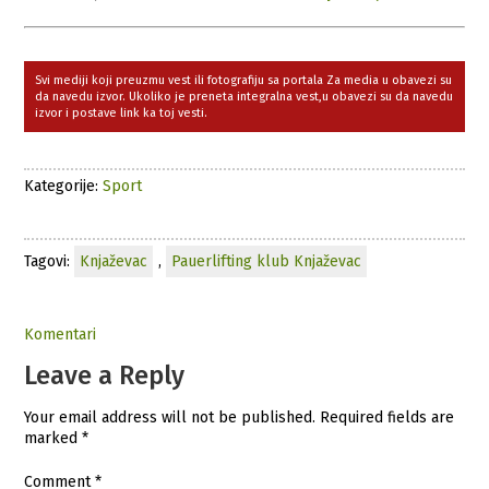
Svi mediji koji preuzmu vest ili fotografiju sa portala Za media u obavezi su
da navedu izvor. Ukoliko je preneta integralna vest,u obavezi su da navedu
izvor i postave link ka toj vesti.
Kategorije:
Sport
Tagovi:
Knjaževac
,
Pauerlifting klub Knjaževac
Komentari
Leave a Reply
Your email address will not be published.
Required fields are
marked
*
Comment
*