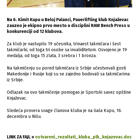
Na 6. Kimit Kupu u Beloj Palanci, Pauerlifting klub Knjaževac
zauzeo je ekipno prvo mesto u disciplini RAW Bench Press u
konkurenciji od 12 klubova.
Za klub je nastupilo 19 učesnika, trinaest takmičara i šest
takmičarki, od toga tri osobe sa invaliditetom. Osvojeno je 19
medalja, od toga 15 zlata, 3 srebra i 1 bronza.
Na takmičenju su pored takmičara iz Srbije učestvovali gosti
Makedonije i Rusije koji su se zajedno bodovali sa takmičarima
iz Srbije.
Odlazak na ovo takmičenje pomogao je Sportski savez opštine
Knjaževac.
Sledeća provera snage članova kluba je na Gala Kupu, 16.
decembra u Nišu.
LINK ZA FAJL »
ostvareni_rezultati_kluba_plk_knjazevac.doc