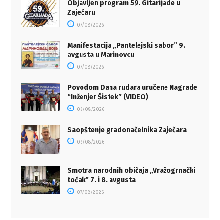
Objavljen program 59. Gitarijade u
Zaječaru
07/08/2026
Manifestacija „Pantelejski sabor” 9.
avgusta u Marinovcu
07/08/2026
Povodom Dana rudara uručene Nagrade
“Inženjer Šistek” (VIDEO)
06/08/2026
Saopštenje gradonačelnika Zaječara
06/08/2026
Smotra narodnih običaja „Vražogrnački
točakˮ 7. i 8. avgusta
07/08/2026