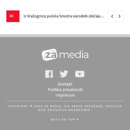
U Vražogrncu počela Smotra narodnih običaja „Vražogrnački točak“
Kontakt
Politika privatnosti
Impresum
COPYRIGHT © 2026 ZA MEDIA. SVA PRAVA ZADRŽANA, UKOLIKO
NIJE DRUGAČIJE NAZNAČENO.
BACK TO TOP