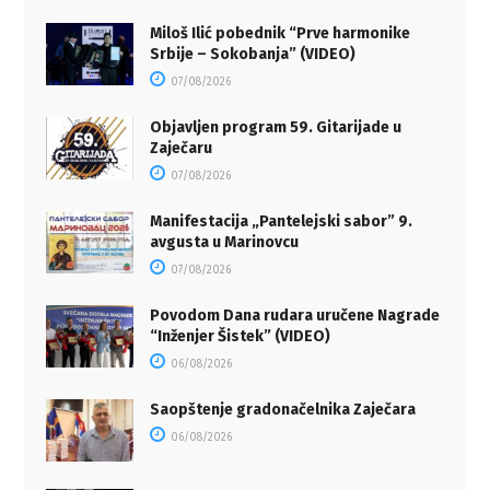
Miloš Ilić pobednik “Prve harmonike
Srbije – Sokobanja” (VIDEO)
07/08/2026
Objavljen program 59. Gitarijade u
Zaječaru
07/08/2026
Manifestacija „Pantelejski sabor” 9.
avgusta u Marinovcu
07/08/2026
Povodom Dana rudara uručene Nagrade
“Inženjer Šistek” (VIDEO)
06/08/2026
Saopštenje gradonačelnika Zaječara
06/08/2026