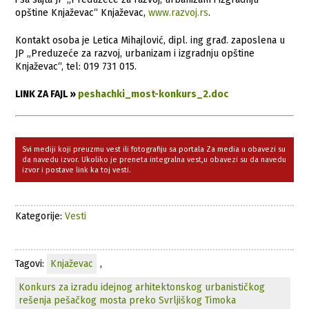
opštine Knjaževac“ Knjaževac,
www.razvoj.rs
.
Kontakt osoba je Letica Mihajlović, dipl. ing građ. zaposlena u
JP „Preduzeće za razvoj, urbanizam i izgradnju opštine
Knjaževac“, tel: 019 731 015.
LINK ZA FAJL »
peshachki_most-konkurs_2.doc
Svi mediji koji preuzmu vest ili fotografiju sa portala Za media u obavezi su
da navedu izvor. Ukoliko je preneta integralna vest,u obavezi su da navedu
izvor i postave link ka toj vesti.
Kategorije:
Vesti
Tagovi:
Knjaževac
,
Konkurs za izradu idejnog arhitektonskog urbanističkog
rešenja pešačkog mosta preko Svrljiškog Timoka