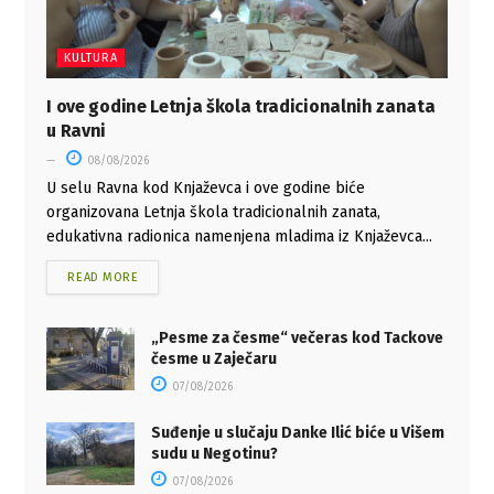
KULTURA
I ove godine Letnja škola tradicionalnih zanata
u Ravni
08/08/2026
U selu Ravna kod Knjaževca i ove godine biće
organizovana Letnja škola tradicionalnih zanata,
edukativna radionica namenjena mladima iz Knjaževca...
READ MORE
„Pesme za česme“ večeras kod Tackove
česme u Zaječaru
07/08/2026
Suđenje u slučaju Danke Ilić biće u Višem
sudu u Negotinu?
07/08/2026