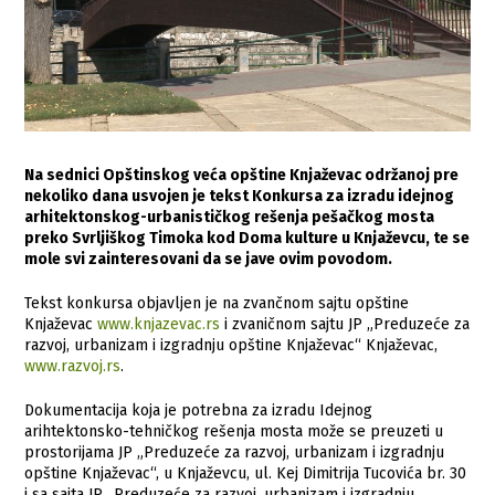
Na sednici Opštinskog veća opštine Knjaževac održanoj pre
nekoliko dana usvojen je tekst Konkursa za izradu idejnog
arhitektonskog-urbanističkog rešenja pešačkog mosta
preko Svrljiškog Timoka kod Doma kulture u Knjaževcu, te se
mole svi zainteresovani da se jave ovim povodom.
Tekst konkursa objavljen je na zvančnom sajtu opštine
Knjaževac
www.knjazevac.rs
i zvaničnom sajtu JP „Preduzeće za
razvoj, urbanizam i izgradnju opštine Knjaževac“ Knjaževac,
www.razvoj.rs
.
Dokumentacija koja je potrebna za izradu Idejnog
arihtektonsko-tehničkog rešenja mosta može se preuzeti u
prostorijama JP „Preduzeće za razvoj, urbanizam i izgradnju
opštine Knjaževac“, u Knjaževcu, ul. Kej Dimitrija Tucovića br. 30
i sa sajta JP „Preduzeće za razvoj, urbanizam i izgradnju