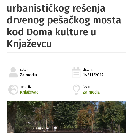
urbanističkog rešenja
drvenog pešačkog mosta
kod Doma kulture u
Knjaževcu
autor:
datum:
Za media
14/11/2017
lokacija:
izvor:
Knjaževac
Za media