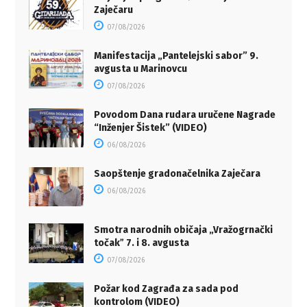
Zaječaru
07/08/2026
Manifestacija „Pantelejski sabor” 9.
avgusta u Marinovcu
07/08/2026
Povodom Dana rudara uručene Nagrade
“Inženjer Šistek” (VIDEO)
06/08/2026
Saopštenje gradonačelnika Zaječara
06/08/2026
Smotra narodnih običaja „Vražogrnački
točakˮ 7. i 8. avgusta
07/08/2026
Požar kod Zagrađa za sada pod
kontrolom (VIDEO)