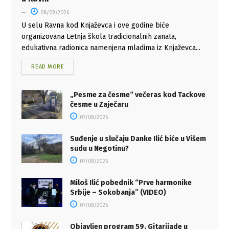
08/08/2026
U selu Ravna kod Knjaževca i ove godine biće
organizovana Letnja škola tradicionalnih zanata,
edukativna radionica namenjena mladima iz Knjaževca...
READ MORE
„Pesme za česme“ večeras kod Tackove
česme u Zaječaru
07/08/2026
Suđenje u slučaju Danke Ilić biće u Višem
sudu u Negotinu?
07/08/2026
Miloš Ilić pobednik “Prve harmonike
Srbije – Sokobanja” (VIDEO)
07/08/2026
Objavljen program 59. Gitarijade u