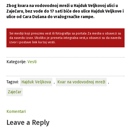
Zbog kvara na vodovodnoj mreži u Hajduk Veljkovoj ulici u
Zaječaru, bez vode do 17 sati biće deo ulice Hajduk Veljkove i
ulice od Cara Dušana do vražogrnačke rampe.
Svi mediji koji preuzmu vest ili fotografiju sa portala Za media u obavezi su
da navedu izvor. Ukoliko je preneta integralna vest,u obavezi su da navedu
izvor i postave link ka toj vesti.
Kategorije:
Vesti
Tagovi:
Hajduk Veljkova
,
Kvar na vodovodnoj mreži
,
Zaječar
Komentari
Leave a Reply