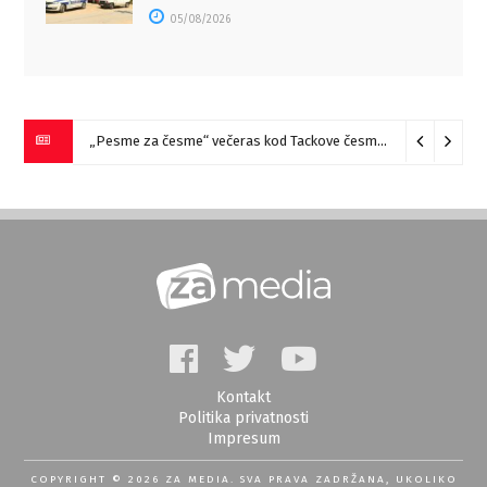
05/08/2026
„Pesme za česme“ večeras kod Tackove česme u Zaječaru
07
Kontakt
Politika privatnosti
Impresum
COPYRIGHT © 2026 ZA MEDIA. SVA PRAVA ZADRŽANA, UKOLIKO