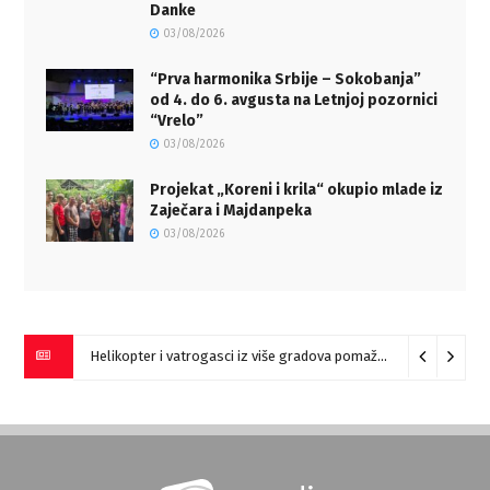
Danke
03/08/2026
“Prva harmonika Srbije – Sokobanja”
od 4. do 6. avgusta na Letnjoj pozornici
“Vrelo”
03/08/2026
Projekat „Koreni i krila“ okupio mlade iz
Zaječara i Majdanpeka
03/08/2026
Helikopter i vatrogasci iz više gradova pomažu u gašenju požara na istoku Srbije (VIDEO)