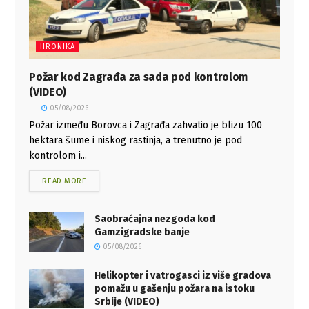
HRONIKA
Požar kod Zagrađa za sada pod kontrolom
(VIDEO)
05/08/2026
Požar između Borovca i Zagrađa zahvatio je blizu 100
hektara šume i niskog rastinja, a trenutno je pod
kontrolom i...
READ MORE
Saobraćajna nezgoda kod
Gamzigradske banje
05/08/2026
Helikopter i vatrogasci iz više gradova
pomažu u gašenju požara na istoku
Srbije (VIDEO)