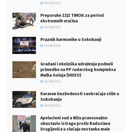
05/08/2026
Preporuke ZZJZ TIMOK za period
ekstremnih vrućina
05/08/2026
Praznik harmonike u Sokobanji
05/08/2026
Građani i ekološka udruženja podneli
primedbe na PP rudarskog kompleksa
Malka Golaja (VIDEO)
04/08/2026
Karavan bezbednosti saobraćaja stiže u
Sokobanju
04/08/2026
Apelacioni sud u Nišu pravosnažno
obustavio istragu protiv Radoslava
Dragijevića u slučaju nestanka male