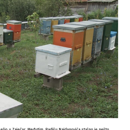
elio u Zaječar. Međutim, Radišu Najdanovića stalno je nešto