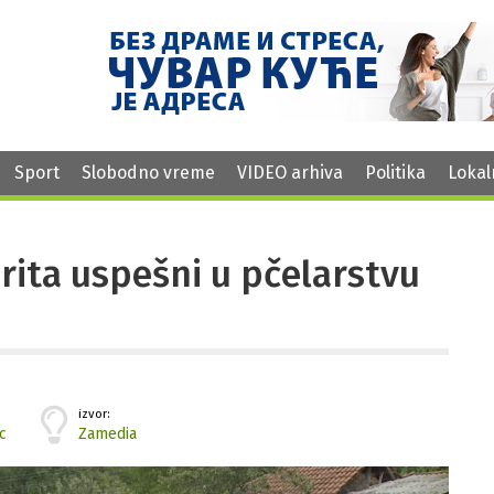
Sport
Slobodno vreme
VIDEO arhiva
Politika
Lokal
rita uspešni u pčelarstvu
izvor:
c
Zamedia