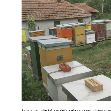
Selo je napustio još kao dete kada se sa porodicom pres