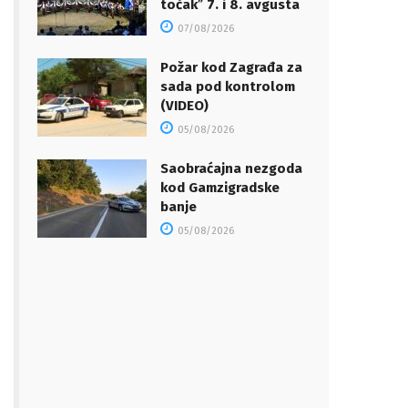
točakˮ 7. i 8. avgusta
07/08/2026
Požar kod Zagrađa za
sada pod kontrolom
(VIDEO)
05/08/2026
Saobraćajna nezgoda
kod Gamzigradske
banje
05/08/2026