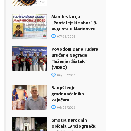
Manifestacija
„Pantelejski sabor” 9.
avgusta u Marinovcu
07/08/2026
Povodom Dana rudara
uručene Nagrade
“Inženjer Šistek”
(VIDEO)
06/08/2026
Saopštenje
gradonačelnika
Zaječara
06/08/2026
Smotra narodnih
običaja „Vražogrnački