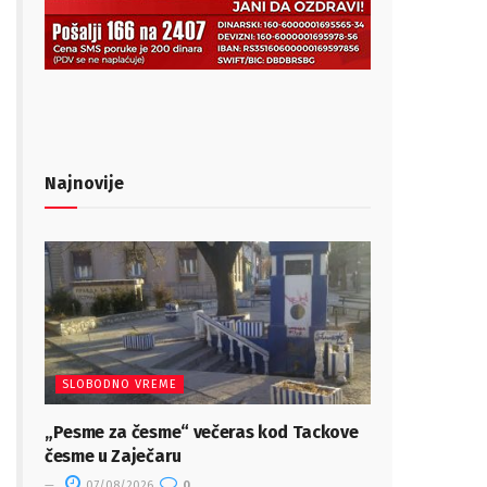
Najnovije
SLOBODNO VREME
„Pesme za česme“ večeras kod Tackove
česme u Zaječaru
07/08/2026
0