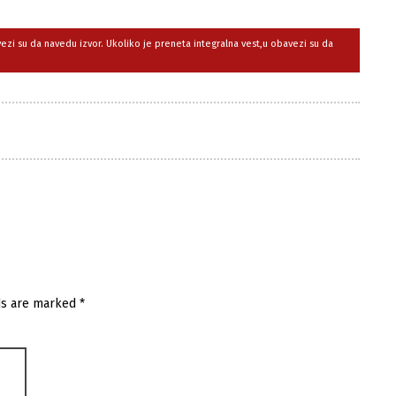
avezi su da navedu izvor. Ukoliko je preneta integralna vest,u obavezi su da
ds are marked
*