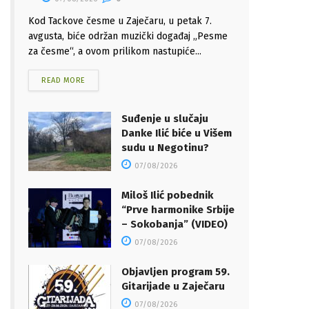
Kod Tackove česme u Zaječaru, u petak 7.
avgusta, biće održan muzički događaj „Pesme
za česme“, a ovom prilikom nastupiće...
READ MORE
Suđenje u slučaju
Danke Ilić biće u Višem
sudu u Negotinu?
07/08/2026
Miloš Ilić pobednik
“Prve harmonike Srbije
– Sokobanja” (VIDEO)
07/08/2026
Objavljen program 59.
Gitarijade u Zaječaru
07/08/2026