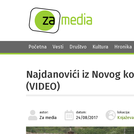
Početna
Vesti
Društvo
Kultura
Hronika
Najdanovići iz Novog ko
(VIDEO)
autor:
datum:
lokacija:
Za media
24/08/2017
Knjaževa