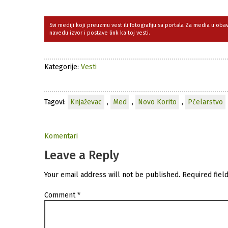
Svi mediji koji preuzmu vest ili fotografiju sa portala Za media u ob
navedu izvor i postave link ka toj vesti.
Kategorije:
Vesti
Tagovi:
Knjaževac
,
Med
,
Novo Korito
,
Pčelarstvo
Komentari
Leave a Reply
Your email address will not be published.
Required fiel
Comment
*