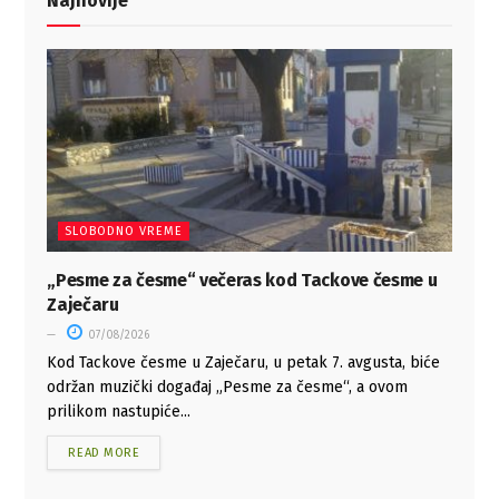
Najnovije
SLOBODNO VREME
„Pesme za česme“ večeras kod Tackove česme u
Zaječaru
07/08/2026
Kod Tackove česme u Zaječaru, u petak 7. avgusta, biće
održan muzički događaj „Pesme za česme“, a ovom
prilikom nastupiće...
READ MORE