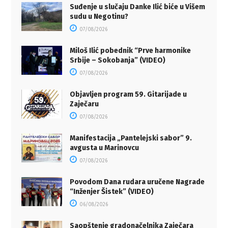
Suđenje u slučaju Danke Ilić biće u Višem
sudu u Negotinu?
07/08/2026
Miloš Ilić pobednik “Prve harmonike
Srbije – Sokobanja” (VIDEO)
07/08/2026
Objavljen program 59. Gitarijade u
Zaječaru
07/08/2026
Manifestacija „Pantelejski sabor” 9.
avgusta u Marinovcu
07/08/2026
Povodom Dana rudara uručene Nagrade
“Inženjer Šistek” (VIDEO)
06/08/2026
Saopštenje gradonačelnika Zaječara