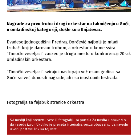
Nagrade za prvu trubu i drugi orkestar na takmičenju u Guči,
u omladinskoj kategoriji, došle su u Knjaževac.
Dvadesetjednogodišnji Predrag Đorđević najbolji je mladi
trubač, koji je darovan trubom, a orkestar u kome svira
“Timočki veseljaci” zauzeo je drugo mesto u konkurenciji 20-ak
omladinskih orkestara.
“Timočki veseljaci” sviraju i nastupaju već osam godina, sa
Guče su već donosili nagrade, ali i sa inostranih festivala.
Fotografija sa fejsbuk stranice orkestra
Svi mediji koji preuzmu vest ili fotografiju sa portala Za media u obavezi su
da navedu izvor. Ukoliko je preneta integralna vest,u obavezi su da navedu
izvor i postave link ka toj vesti.