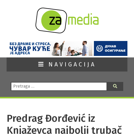
NAVIGACIJA
Pretraga:
Pretraga
Predrag Đorđević iz
Knjaževca najbolji trubač