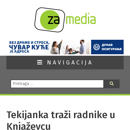
NAVIGACIJA
Pretraga:
Pretraga
Tekijanka traži radnike u
Knjaževcu