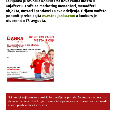
Tekijanka je otvorila konkurs za nova radna mesta u
Knjaževcu. Traže se marketing menadžeri, menadžeri
objekta, mesari i prodavci za sva odeljenja. Prijavu možete
popuniti preko sajta
www.tekijanka.com
a konkurs je
otvoren do 17. avgusta.
Svi mediji koji preuzmu vest ili fotografiju sa portala Za media u obavezi su
da navedu izvor. Ukoliko je preneta integralna vest,u obavezi su da navedu
izvor i postave link ka toj vesti.