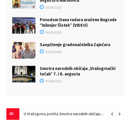
avgusta u Marinovcu
07/08/2026
Povodom Dana rudara uručene Nagrade
“Inženjer Šistek” (VIDEO)
06/08/2026
Saopštenje gradonačelnika Zaječara
06/08/2026
Smotra narodnih običaja „Vražogrnački
točakˮ 7. i 8. avgusta
07/08/2026
U Vražogrncu počela Smotra narodnih običaja „Vražogrnački točak“