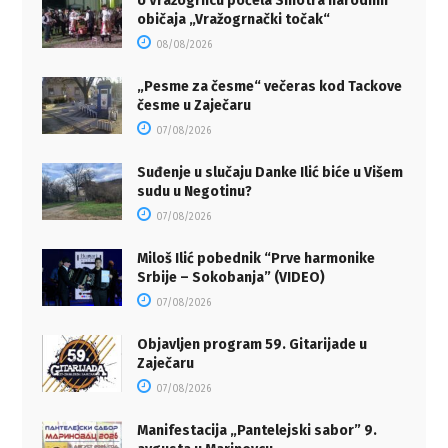
U Vražogrncu počela Smotra narodnih
običaja „Vražogrnački točak“
08/08/2026
„Pesme za česme“ večeras kod Tackove
česme u Zaječaru
07/08/2026
Suđenje u slučaju Danke Ilić biće u Višem
sudu u Negotinu?
07/08/2026
Miloš Ilić pobednik “Prve harmonike
Srbije – Sokobanja” (VIDEO)
07/08/2026
Objavljen program 59. Gitarijade u
Zaječaru
07/08/2026
Manifestacija „Pantelejski sabor” 9.