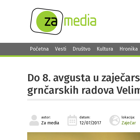
Početna
Vesti
Društvo
Kultura
Hronika
Do 8. avgusta u zaječa
grnčarskih radova Veli
autor:
datum:
lokacija:
Za media
12/07/2017
Zaječar