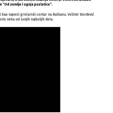
 “Od zemlje i ognja pozlatice”.
 kao najveći grnčarski centar na Balkanu, Velimir Đorđević
orio neka od svojih najboljih dela.