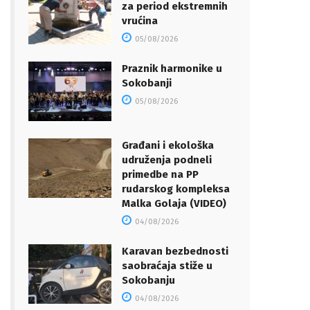
za period ekstremnih
vrućina
05/08/2026
Praznik harmonike u
Sokobanji
05/08/2026
Građani i ekološka
udruženja podneli
primedbe na PP
rudarskog kompleksa
Malka Golaja (VIDEO)
04/08/2026
Karavan bezbednosti
saobraćaja stiže u
Sokobanju
04/08/2026