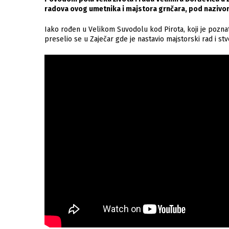
radova ovog umetnika i majstora grnčara, pod nazivom
Iako rođen u Velikom Suvodolu kod Pirota, koji je poznat
preselio se u Zaječar gde je nastavio majstorski rad i stv