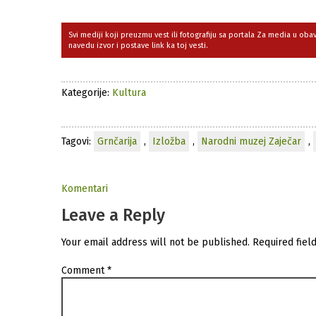
Svi mediji koji preuzmu vest ili fotografiju sa portala Za media u ob
navedu izvor i postave link ka toj vesti.
Kategorije:
Kultura
Tagovi:
Grnčarija
,
Izložba
,
Narodni muzej Zaječar
,
Komentari
Leave a Reply
Your email address will not be published.
Required fiel
Comment
*