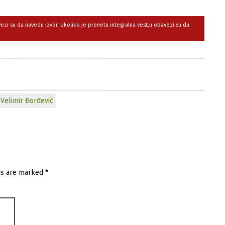
avezi su da navedu izvor. Ukoliko je preneta integralna vest,u obavezi su da
Velimir Đorđević
ds are marked
*