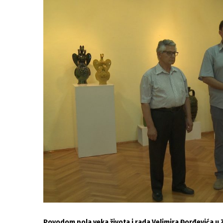
Povodom pola veka života i rada Velimira Đorđevića u 