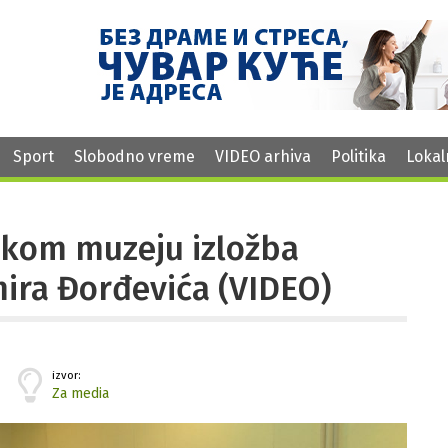
Sport
Slobodno vreme
VIDEO arhiva
Politika
Lokal
rskom muzeju izložba
mira Đorđevića (VIDEO)
izvor:
Za media