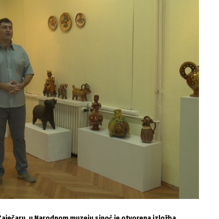
Zaječaru, u Narodnom muzeju sinoć je otvorena izložba