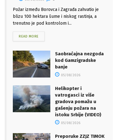
Požar između Borovca i Zagrađa zahvatio je
blizu 100 hektara šume i niskog rastinja, a
trenutno je pod kontrolom i...
READ MORE
Saobraćajna nezgoda
kod Gamzigradske
banje
05/08/2026
Helikopter i
vatrogasci iz više
gradova pomažu u
gašenju požara na
istoku Srbije (VIDEO)
05/08/2026
Preporuke ZZJZ TIMOK