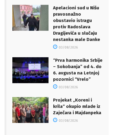
Apelacioni sud u Nišu
pravosnažno
obustavio istragu
protiv Radoslava
Dragijevića u slučaju
nestanka male Danke
03/08/2026
“Prva harmonika Srbije
– Sokobanja” od 4. do
6. avgusta na Letnjoj
pozornici “Vrelo”
03/08/2026
Projekat „Koreni i
krila“ okupio mlade iz
Zaječara i Majdanpeka
03/08/2026