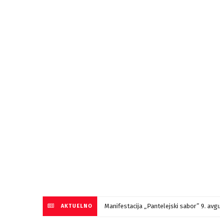
Manifestacija „Pantelejski sabor” 9. avg
AKTUELNO