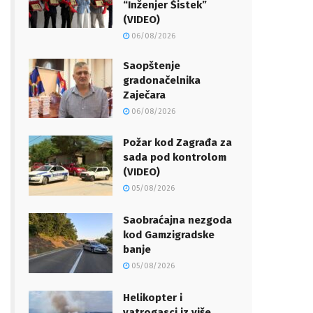
“Inženjer Šistek”
(VIDEO)
06/08/2026
Saopštenje
gradonačelnika
Zaječara
06/08/2026
Požar kod Zagrađa za
sada pod kontrolom
(VIDEO)
05/08/2026
Saobraćajna nezgoda
kod Gamzigradske
banje
05/08/2026
Helikopter i
vatrogasci iz više