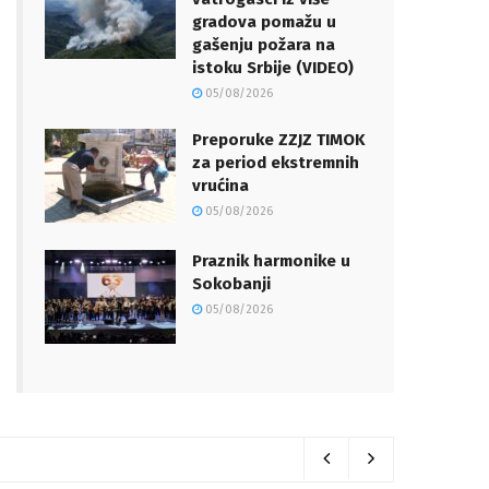
gradova pomažu u
gašenju požara na
istoku Srbije (VIDEO)
05/08/2026
Preporuke ZZJZ TIMOK
za period ekstremnih
vrućina
05/08/2026
Praznik harmonike u
Sokobanji
05/08/2026