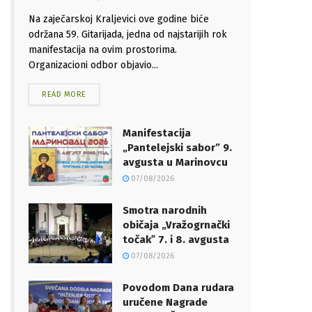
Na zaječarskoj Kraljevici ove godine biće
održana 59. Gitarijada, jedna od najstarijih rok
manifestacija na ovim prostorima.
Organizacioni odbor objavio...
READ MORE
Manifestacija
„Pantelejski sabor” 9.
avgusta u Marinovcu
07/08/2026
Smotra narodnih
običaja „Vražogrnački
točakˮ 7. i 8. avgusta
07/08/2026
Povodom Dana rudara
uručene Nagrade