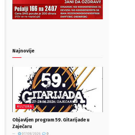
Najnovije
KULTURA
Objavljen program 59. Gitarijade u
Zaječaru
07/08/2026
0