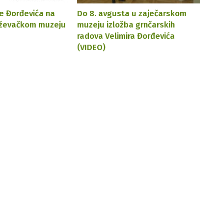
je Đorđevića na
Do 8. avgusta u zaječarskom
jaževačkom muzeju
muzeju izložba grnčarskih
radova Velimira Đorđevića
(VIDEO)