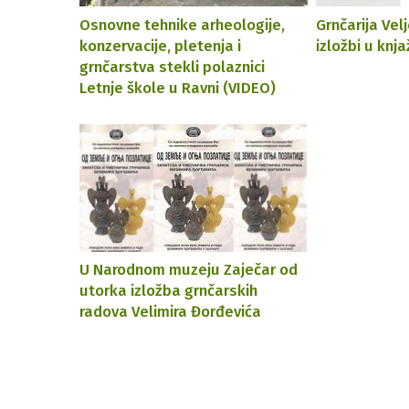
Osnovne tehnike arheologije,
Grnčarija Vel
konzervacije, pletenja i
izložbi u kn
grnčarstva stekli polaznici
Letnje škole u Ravni (VIDEO)
U Narodnom muzeju Zaječar od
utorka izložba grnčarskih
radova Velimira Đorđevića