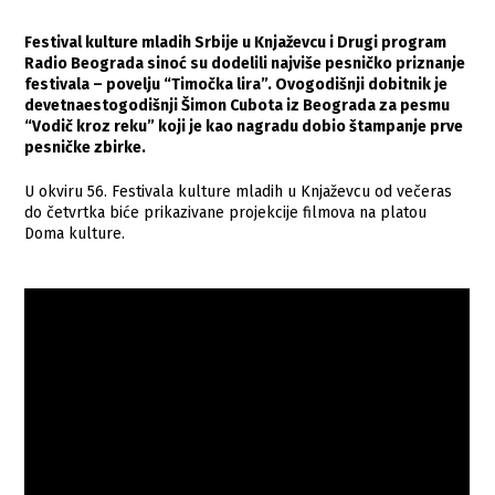
Festival kulture mladih Srbije u Knjaževcu i Drugi program
Radio Beograda sinoć su dodelili najviše pesničko priznanje
festivala – povelju “Timočka lira”. Ovogodišnji dobitnik je
devetnaestogodišnji Šimon Cubota iz Beograda za pesmu
“Vodič kroz reku” koji je kao nagradu dobio štampanje prve
pesničke zbirke.
U okviru 56. Festivala kulture mladih u Knjaževcu od večeras
do četvrtka biće prikazivane projekcije filmova na platou
Doma kulture.