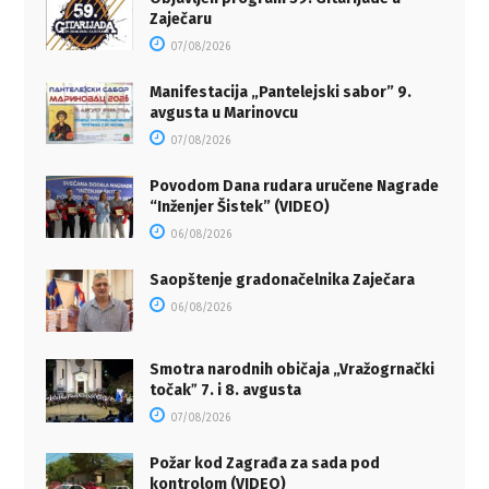
Zaječaru
07/08/2026
Manifestacija „Pantelejski sabor” 9.
avgusta u Marinovcu
07/08/2026
Povodom Dana rudara uručene Nagrade
“Inženjer Šistek” (VIDEO)
06/08/2026
Saopštenje gradonačelnika Zaječara
06/08/2026
Smotra narodnih običaja „Vražogrnački
točakˮ 7. i 8. avgusta
07/08/2026
Požar kod Zagrađa za sada pod
kontrolom (VIDEO)