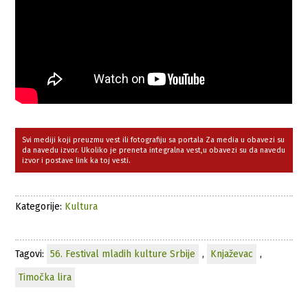
Svi mediji koji preuzmu vest ili fotografiju sa portala Za media u obavezi su
da navedu izvor. Ukoliko je preneta integralna vest,u obavezi su da navedu
izvor i postave link ka toj vesti.
Kategorije:
Kultura
Tagovi:
56. Festival mladih kulture Srbije
,
Knjaževac
,
Timočka lira