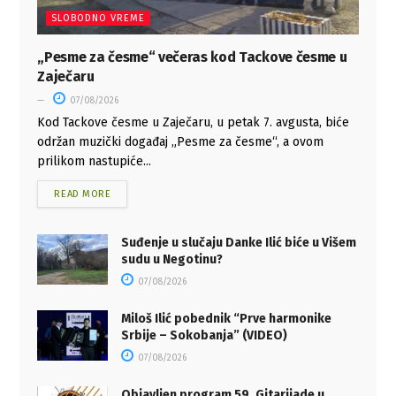
SLOBODNO VREME
„Pesme za česme“ večeras kod Tackove česme u
Zaječaru
07/08/2026
Kod Tackove česme u Zaječaru, u petak 7. avgusta, biće
održan muzički događaj „Pesme za česme“, a ovom
prilikom nastupiće...
READ MORE
Suđenje u slučaju Danke Ilić biće u Višem
sudu u Negotinu?
07/08/2026
Miloš Ilić pobednik “Prve harmonike
Srbije – Sokobanja” (VIDEO)
07/08/2026
Objavljen program 59. Gitarijade u