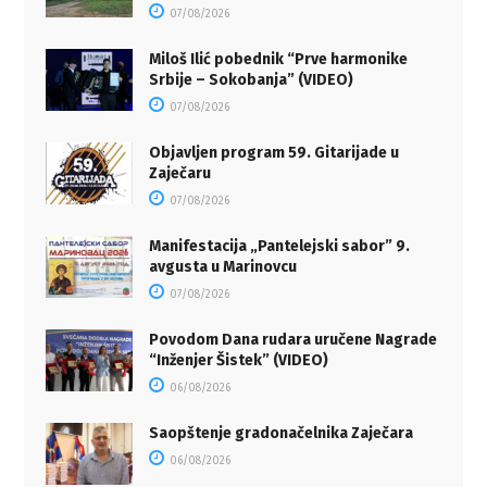
07/08/2026
Miloš Ilić pobednik “Prve harmonike
Srbije – Sokobanja” (VIDEO)
07/08/2026
Objavljen program 59. Gitarijade u
Zaječaru
07/08/2026
Manifestacija „Pantelejski sabor” 9.
avgusta u Marinovcu
07/08/2026
Povodom Dana rudara uručene Nagrade
“Inženjer Šistek” (VIDEO)
06/08/2026
Saopštenje gradonačelnika Zaječara
06/08/2026