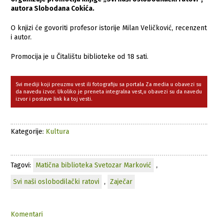
autora Slobodana Cokića.
O knjizi će govoriti profesor istorije Milan Veličković, recenzent
i autor.
Promocija je u Čitalištu biblioteke od 18 sati.
Svi mediji koji preuzmu vest ili fotografiju sa portala Za media u obavezi su
da navedu izvor. Ukoliko je preneta integralna vest,u obavezi su da navedu
izvor i postave link ka toj vesti.
Kategorije:
Kultura
Tagovi:
Matična biblioteka Svetozar Marković
,
Svi naši oslobodilački ratovi
,
Zaječar
Komentari