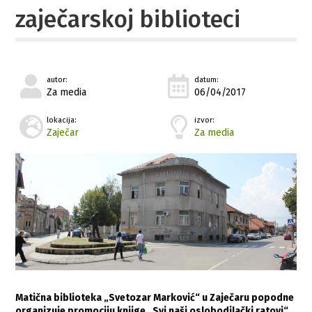
zaječarskoj biblioteci
autor:
datum:
Za media
06/04/2017
lokacija:
izvor:
Zaječar
Za media
Matična biblioteka „Svetozar Marković“ u Zaječaru popodne
organizuje promociju knjige „Svi naši oslobodilački ratovi“,