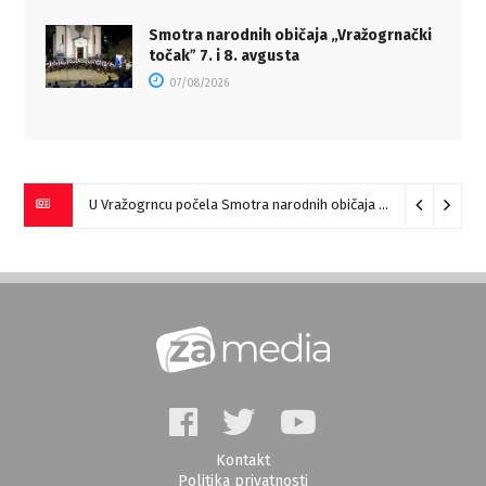
Smotra narodnih običaja „Vražogrnački
točakˮ 7. i 8. avgusta
07/08/2026
U Vražogrncu počela Smotra narodnih običaja „Vražogrnački točak“
Kontakt
Politika privatnosti