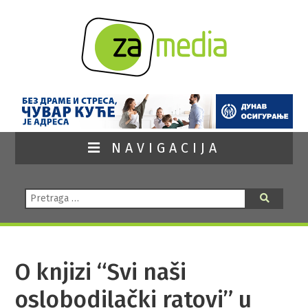
NAVIGACIJA
Pretraga:
Pretraga
O knjizi “Svi naši
oslobodilački ratovi” u