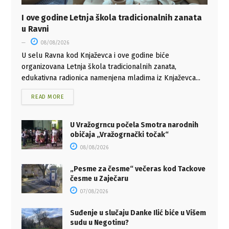
I ove godine Letnja škola tradicionalnih zanata
u Ravni
08/08/2026
U selu Ravna kod Knjaževca i ove godine biće
organizovana Letnja škola tradicionalnih zanata,
edukativna radionica namenjena mladima iz Knjaževca...
READ MORE
U Vražogrncu počela Smotra narodnih
običaja „Vražogrnački točak“
08/08/2026
„Pesme za česme“ večeras kod Tackove
česme u Zaječaru
07/08/2026
Suđenje u slučaju Danke Ilić biće u Višem
sudu u Negotinu?