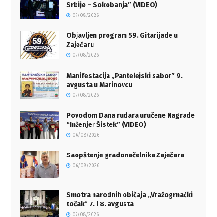
Srbije – Sokobanja” (VIDEO)
07/08/2026
Objavljen program 59. Gitarijade u
Zaječaru
07/08/2026
Manifestacija „Pantelejski sabor” 9.
avgusta u Marinovcu
07/08/2026
Povodom Dana rudara uručene Nagrade
“Inženjer Šistek” (VIDEO)
06/08/2026
Saopštenje gradonačelnika Zaječara
06/08/2026
Smotra narodnih običaja „Vražogrnački
točakˮ 7. i 8. avgusta
07/08/2026