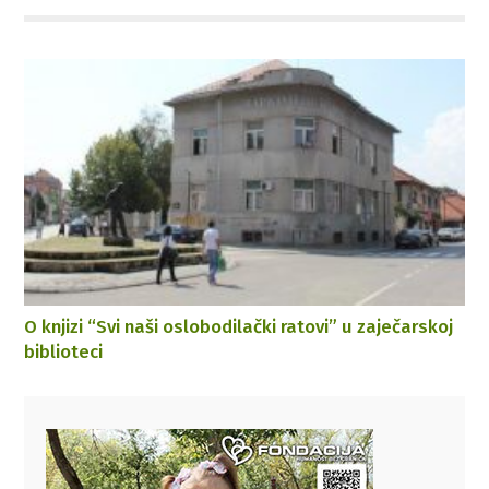
O knjizi “Svi naši oslobodilački ratovi” u zaječarskoj
biblioteci