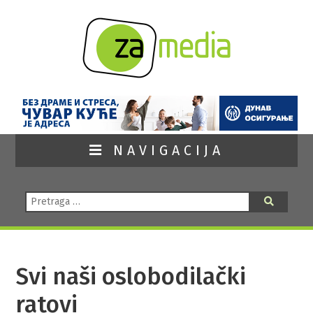
NAVIGACIJA
Pretraga:
Pretraga
Svi naši oslobodilački
ratovi