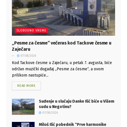
SLOBODNO VREME
„Pesme za česme“ večeras kod Tackove česme u
Zaječaru
07/08/2026
Kod Tackove česme u Zaječaru, u petak 7. avgusta, biće
održan muzički događaj „Pesme za česme“, a ovom
prilikom nastupiće...
READ MORE
Suđenje u slučaju Danke Ilić biće u Višem
sudu u Negotinu?
07/08/2026
Miloš Ilić pobednik “Prve harmonike