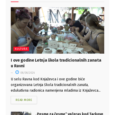
KULTURA
I ove godine Letnja škola tradicionalnih zanata
u Ravni
08/08/2026
U selu Ravna kod Knjaževca i ove godine biće
organizovana Letnja škola tradicionalnih zanata,
edukativna radionica namenjena mladima iz Knjaževca...
READ MORE
„Pesme za česme“ večeras kod Tackove