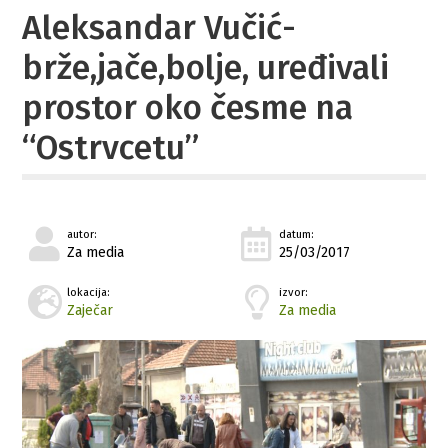
Aleksandar Vučić-
brže,jače,bolje, uređivali
prostor oko česme na
“Ostrvcetu”
autor:
datum:
Za media
25/03/2017
lokacija:
izvor:
Zaječar
Za media