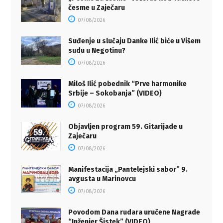
česme u Zaječaru
07/08/2026
Suđenje u slučaju Danke Ilić biće u Višem
sudu u Negotinu?
07/08/2026
Miloš Ilić pobednik “Prve harmonike
Srbije – Sokobanja” (VIDEO)
07/08/2026
Objavljen program 59. Gitarijade u
Zaječaru
07/08/2026
Manifestacija „Pantelejski sabor” 9.
avgusta u Marinovcu
07/08/2026
Povodom Dana rudara uručene Nagrade
“Inženjer Šistek” (VIDEO)