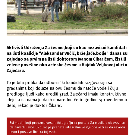
Aktivisti Udruženja Za česme,koji su kao nezavisni kandidati
na listi koalicije “Aleksandar Vućić, brže,jače.bolje” danas su
zajedno sa prvim na listi doktorom Ivanom Čikarićem, čistili
zelene površine oko arteske česme u Hajduk Veljkovoj ulici u
Zaječaru.
To je bila prilika da odbornički kandidati razgovaraju sa
građanima koji dolaze na ovu česmu da natoče vode i čuju
predloge ljudi kako urediti grad. Zaječarci imaju konstruktivne
ideje, a na nama je da ih u naredne četiri godine sprovedemo u
delo, rekao je doktor Čikarić.
Svi mediji koji preuzmu vest ili fotografiju sa portala Za media u obavezi su
da navedu izvor. Ukoliko je preneta integralna vest,u obavezi su da navedu
izvor i postave link ka toj vesti.