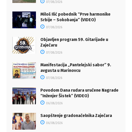
07/08/2026
Miloš Ilić pobednik “Prve harmonike
Srbije – Sokobanja” (VIDEO)
07/08/2026
Objavljen program 59. Gitarijade u
Zaječaru
07/08/2026
Manifestacija „Pantelejski sabor” 9.
avgusta u Marinovcu
07/08/2026
Povodom Dana rudara uručene Nagrade
“Inženjer Šistek” (VIDEO)
06/08/2026
Saopštenje gradonačelnika Zaječara
06/08/2026