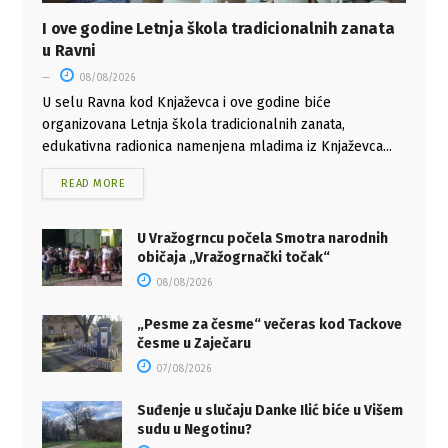
I ove godine Letnja škola tradicionalnih zanata
u Ravni
08/08/2026
U selu Ravna kod Knjaževca i ove godine biće
organizovana Letnja škola tradicionalnih zanata,
edukativna radionica namenjena mladima iz Knjaževca...
READ MORE
U Vražogrncu počela Smotra narodnih
običaja „Vražogrnački točak“
08/08/2026
„Pesme za česme“ večeras kod Tackove
česme u Zaječaru
07/08/2026
Suđenje u slučaju Danke Ilić biće u Višem
sudu u Negotinu?