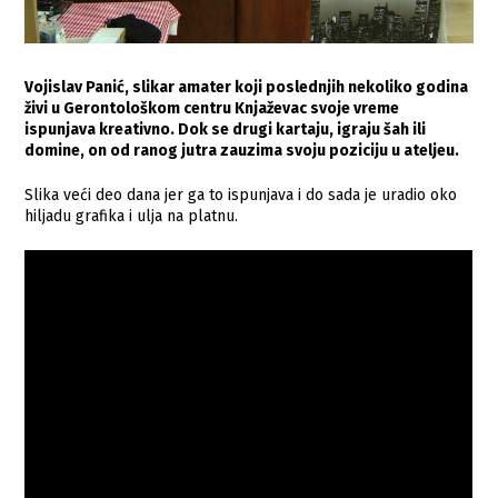
Vojislav Panić, slikar amater koji poslednjih nekoliko godina
živi u Gerontološkom centru Knjaževac svoje vreme
ispunjava kreativno. Dok se drugi kartaju, igraju šah ili
domine, on od ranog jutra zauzima svoju poziciju u ateljeu.
Slika veći deo dana jer ga to ispunjava i do sada je uradio oko
hiljadu grafika i ulja na platnu.