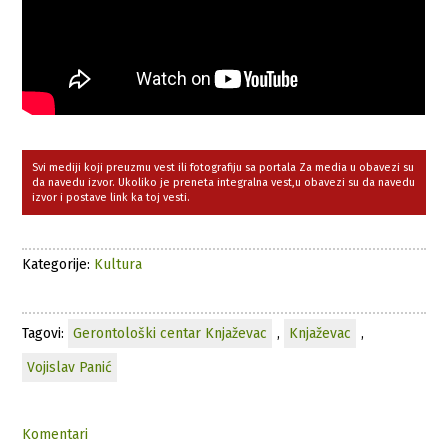
Svi mediji koji preuzmu vest ili fotografiju sa portala Za media u obavezi su
da navedu izvor. Ukoliko je preneta integralna vest,u obavezi su da navedu
izvor i postave link ka toj vesti.
Kategorije:
Kultura
Tagovi:
Gerontološki centar Knjaževac
,
Knjaževac
,
Vojislav Panić
Komentari