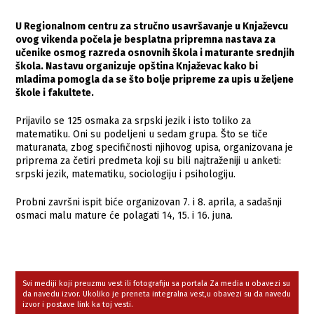
U Regionalnom centru za stručno usavršavanje u Knjaževcu
ovog vikenda počela je besplatna pripremna nastava za
učenike osmog razreda osnovnih škola i maturante srednjih
škola. Nastavu organizuje opština Knjaževac kako bi
mladima pomogla da se što bolje pripreme za upis u željene
škole i fakultete.
Prijavilo se 125 osmaka za srpski jezik i isto toliko za
matematiku. Oni su podeljeni u sedam grupa. Što se tiče
maturanata, zbog specifičnosti njihovog upisa, organizovana je
priprema za četiri predmeta koji su bili najtraženiji u anketi:
srpski jezik, matematiku, sociologiju i psihologiju.
Probni završni ispit biće organizovan 7. i 8. aprila, a sadašnji
osmaci malu mature će polagati 14, 15. i 16. juna.
Svi mediji koji preuzmu vest ili fotografiju sa portala Za media u obavezi su
da navedu izvor. Ukoliko je preneta integralna vest,u obavezi su da navedu
izvor i postave link ka toj vesti.