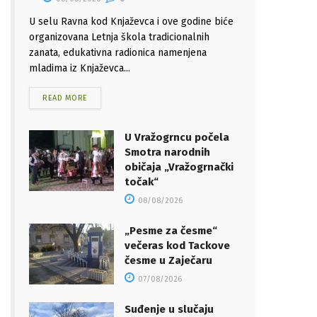
U selu Ravna kod Knjaževca i ove godine biće
organizovana Letnja škola tradicionalnih
zanata, edukativna radionica namenjena
mladima iz Knjaževca...
READ MORE
U Vražogrncu počela
Smotra narodnih
običaja „Vražogrnački
točak“
08/08/2026
„Pesme za česme“
večeras kod Tackove
česme u Zaječaru
07/08/2026
Suđenje u slučaju