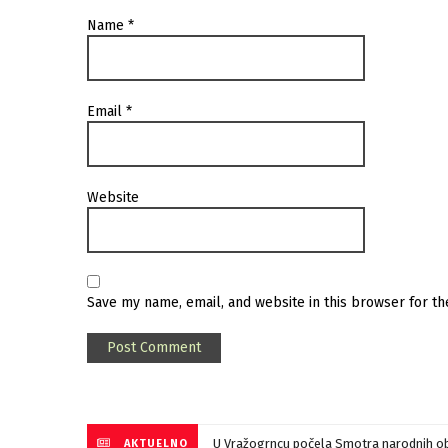
Name
*
Email
*
Website
Save my name, email, and website in this browser for t
U Vražogrncu počela Smotra narodnih ob
AKTUELNO