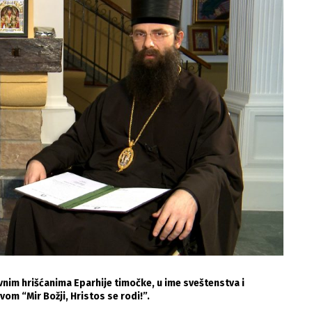
vnim hrišćanima Eparhije timočke, u ime sveštenstva i
m “Mir Božji, Hristos se rodi!”.