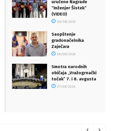
uručene Nagrade
“Inženjer Šistek”
(VIDEO)
06/08/2026
Saopštenje
gradonačelnika
Zaječara
06/08/2026
Smotra narodnih
običaja „Vražogrnački
točakˮ 7. i 8. avgusta
07/08/2026