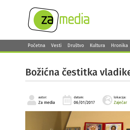
Početna
Vesti
Društvo
Kultura
Hronika
Božićna čestitka vladike
autor:
datum:
lokacija:
Za media
06/01/2017
Zaječar