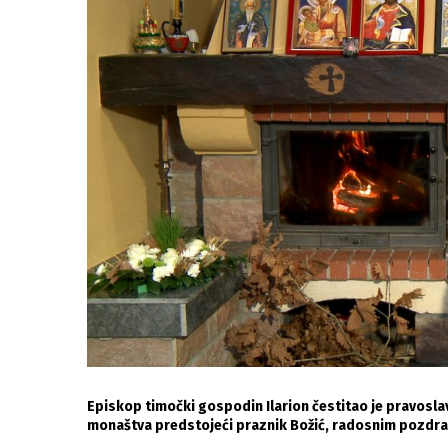
Episkop timočki gospodin Ilarion čestitao je pravosla
monaštva predstojeći praznik Božić, radosnim pozdravo