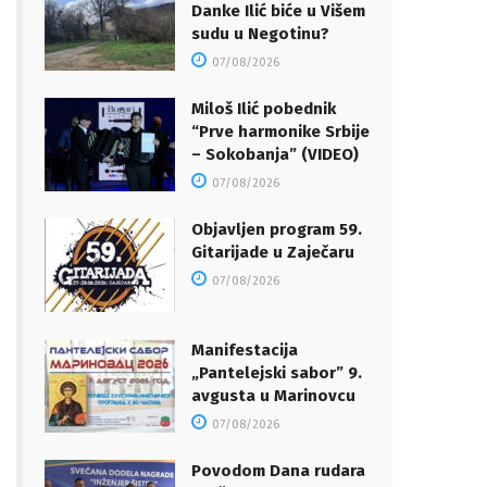
Danke Ilić biće u Višem
sudu u Negotinu?
07/08/2026
Miloš Ilić pobednik
“Prve harmonike Srbije
– Sokobanja” (VIDEO)
07/08/2026
Objavljen program 59.
Gitarijade u Zaječaru
07/08/2026
Manifestacija
„Pantelejski sabor” 9.
avgusta u Marinovcu
07/08/2026
Povodom Dana rudara