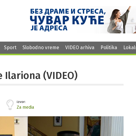
Sport
Slobodno vreme
VIDEO arhiva
Politika
Lokal
 Ilariona (VIDEO)
izvor:
Za media