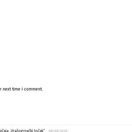
he next time I comment.
ičaja „Vražogrnački točak“
08/08/2026