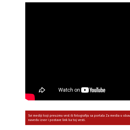
Svi mediji koji preuzmu vest ili fotografiju sa portala Za media u ob
navedu izvor i postave link ka toj vesti.