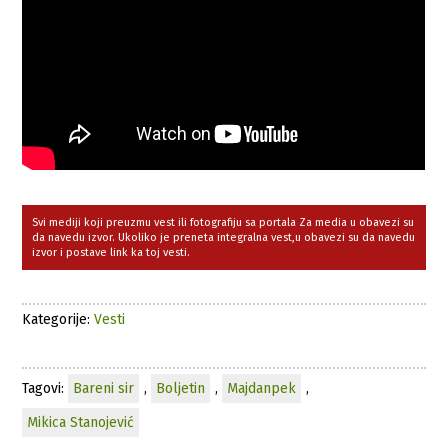
Svi mediji koji preuzmu vest ili fotografiju sa portala Za media u obavezi su
da navedu izvor. Ukoliko je preneta integralna vest,u obavezi su da navedu
izvor i postave link ka toj vesti.
Kategorije:
Vesti
Tagovi:
Bareni sir
,
Boljetin
,
Majdanpek
,
Mikica Stanojević