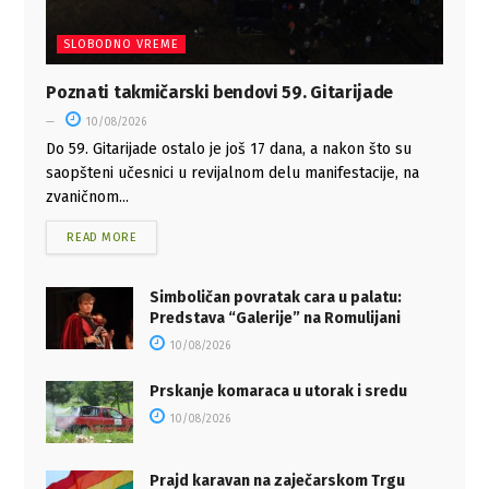
SLOBODNO VREME
Poznati takmičarski bendovi 59. Gitarijade
10/08/2026
Do 59. Gitarijade ostalo je još 17 dana, a nakon što su
saopšteni učesnici u revijalnom delu manifestacije, na
zvaničnom...
READ MORE
Simboličan povratak cara u palatu:
Predstava “Galerije” na Romulijani
10/08/2026
Prskanje komaraca u utorak i sredu
10/08/2026
Prajd karavan na zaječarskom Trgu