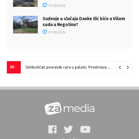
07/08/2026
Suđenje u slučaju Danke Ilić biće u Višem
sudu u Negotinu?
07/08/2026
Simboličan povratak cara u palatu: Predstava “Galerije” na Romulijani