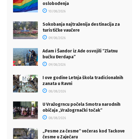
oslobođenja
10/08/2026
Sokobanja najtraženija destinacija za
turističke vaučere
09/08/2026
Adam i Šandor iz Ade osvojili “Zlatnu
bućku Đerdapa”
09/08/2026
I ove godine Letnja škola tradicionalnih
zanata u Ravni
08/08/2026
U Vražogrncu počela Smotra narodnih
običaja „Vražogrnački točak“
08/08/2026
„Pesme za česme“ večeras kod Tackove
česme u Zaječaru