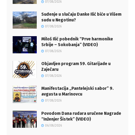
07/08/2026
Suđenje u slučaju Danke Ilić biće u Višem
sudu u Negotinu?
07/08/2026
Miloš Ilić pobednik “Prve harmonike
Srbije – Sokobanja” (VIDEO)
07/08/2026
Objavljen program 59. Gitarijade u
Zaječaru
07/08/2026
Manifestacija „Pantelejski sabor” 9.
avgusta u Marinovcu
07/08/2026
Povodom Dana rudara uručene Nagrade
“Inženjer Šistek” (VIDEO)
06/08/2026