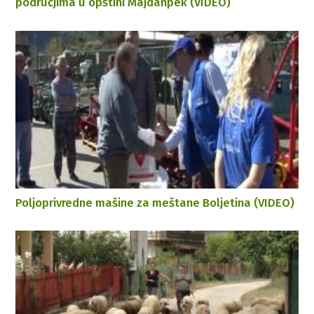
područjima u opštini Majdanpek (VIDEO)
Poljoprivredne mašine za meštane Boljetina (VIDEO)