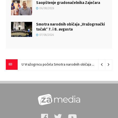
Saopštenje gradonačelnika Zaječara
06/08/2026
Smotra narodnih običaja „Vražogrnački
točakˮ 7. i 8. avgusta
07/08/2026
U Vražogrncu počela Smotra narodnih običaja „Vražogrnački točak“