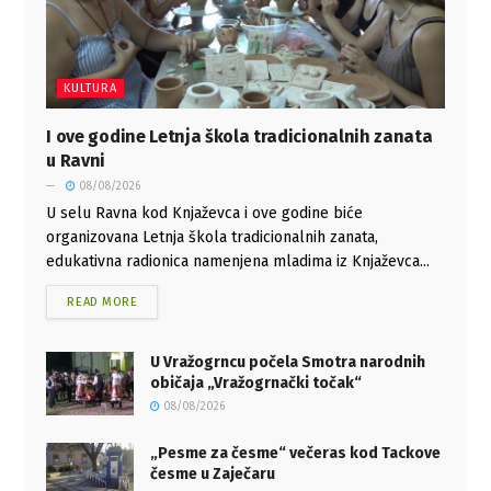
KULTURA
I ove godine Letnja škola tradicionalnih zanata
u Ravni
08/08/2026
U selu Ravna kod Knjaževca i ove godine biće
organizovana Letnja škola tradicionalnih zanata,
edukativna radionica namenjena mladima iz Knjaževca...
READ MORE
U Vražogrncu počela Smotra narodnih
običaja „Vražogrnački točak“
08/08/2026
„Pesme za česme“ večeras kod Tackove
česme u Zaječaru