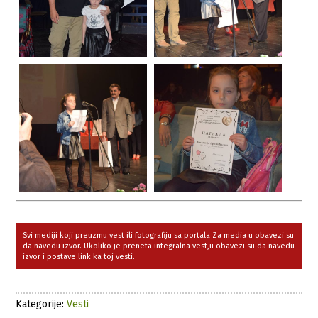
Svi mediji koji preuzmu vest ili fotografiju sa portala Za media u obavezi su
da navedu izvor. Ukoliko je preneta integralna vest,u obavezi su da navedu
izvor i postave link ka toj vesti.
Kategorije:
Vesti