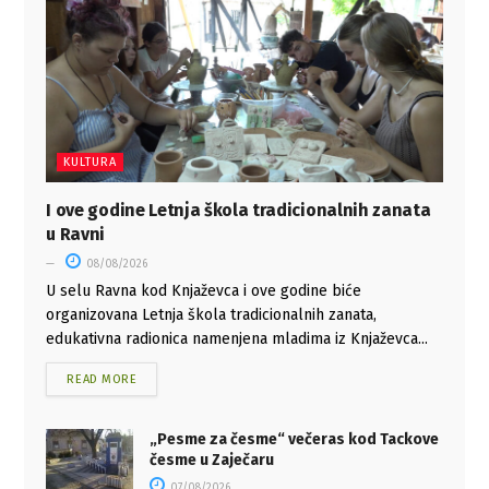
KULTURA
I ove godine Letnja škola tradicionalnih zanata
u Ravni
08/08/2026
U selu Ravna kod Knjaževca i ove godine biće
organizovana Letnja škola tradicionalnih zanata,
edukativna radionica namenjena mladima iz Knjaževca...
READ MORE
„Pesme za česme“ večeras kod Tackove
česme u Zaječaru
07/08/2026