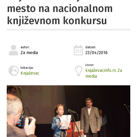
mesto na nacionalnom
književnom konkursu
autor:
datum:
Za media
23/04/2016
izvor:
lokacija:
knjaževacinfo.rs Za
Knjaževac
media