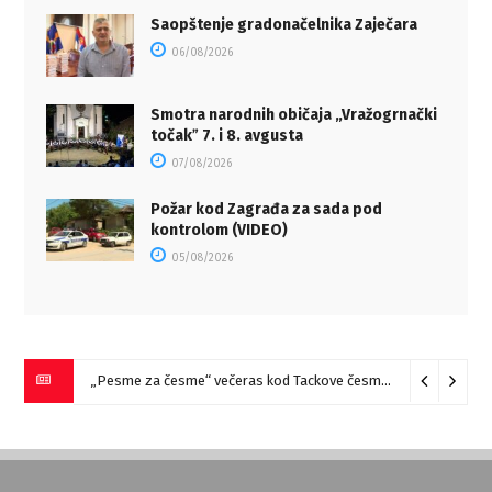
Saopštenje gradonačelnika Zaječara
06/08/2026
Smotra narodnih običaja „Vražogrnački
točakˮ 7. i 8. avgusta
07/08/2026
Požar kod Zagrađa za sada pod
kontrolom (VIDEO)
05/08/2026
„Pesme za česme“ večeras kod Tackove česme u Zaječaru
07