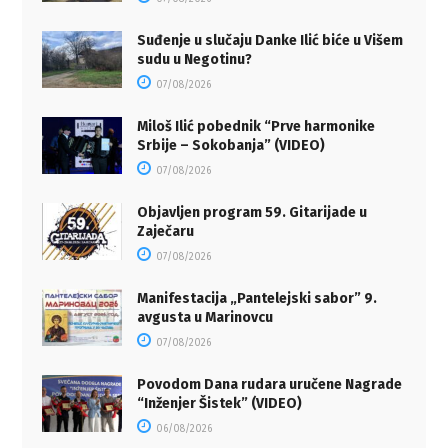
Suđenje u slučaju Danke Ilić biće u Višem
sudu u Negotinu?
07/08/2026
Miloš Ilić pobednik “Prve harmonike
Srbije – Sokobanja” (VIDEO)
07/08/2026
Objavljen program 59. Gitarijade u
Zaječaru
07/08/2026
Manifestacija „Pantelejski sabor” 9.
avgusta u Marinovcu
07/08/2026
Povodom Dana rudara uručene Nagrade
“Inženjer Šistek” (VIDEO)
06/08/2026