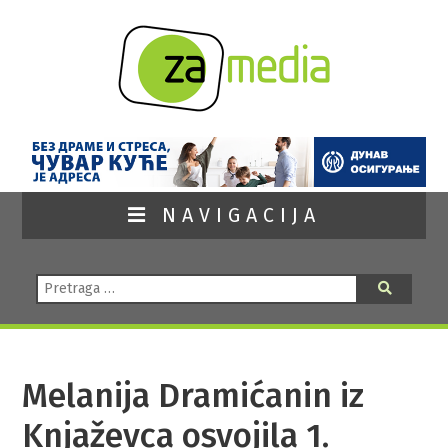
NAVIGACIJA
Pretraga:
Pretraga
Melanija Dramićanin iz
Knjaževca osvojila 1.