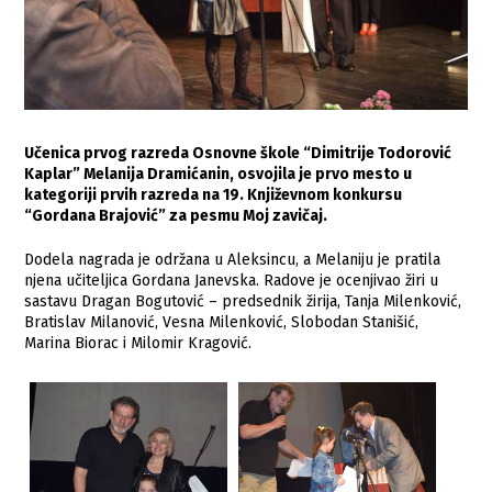
Učenica prvog razreda Osnovne škole “Dimitrije Todorović
Kaplar” Melanija Dramićanin, osvojila je prvo mesto u
kategoriji prvih razreda na 19. Književnom konkursu
“Gordana Brajović” za pesmu Moj zavičaj.
Dodela nagrada je održana u Aleksincu, a Melaniju je pratila
njena učiteljica Gordana Janevska. Radove je ocenjivao žiri u
sastavu Dragan Bogutović – predsednik žirija, Tanja Milenković,
Bratislav Milanović, Vesna Milenković, Slobodan Stanišić,
Marina Biorac i Milomir Kragović.