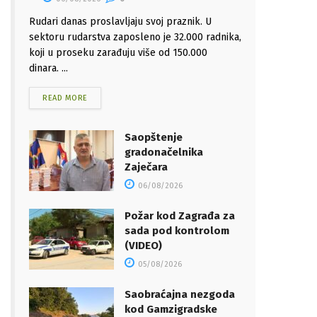
Rudari danas proslavljaju svoj praznik. U
sektoru rudarstva zaposleno je 32.000 radnika,
koji u proseku zarađuju više od 150.000
dinara. ...
READ MORE
Saopštenje
gradonačelnika
Zaječara
06/08/2026
Požar kod Zagrađa za
sada pod kontrolom
(VIDEO)
05/08/2026
Saobraćajna nezgoda
kod Gamzigradske