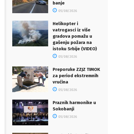
banje
05/08/2026
Helikopter i
vatrogasci iz više
gradova pomažu u
gašenju požara na
istoku Srbije (VIDEO)
05/08/2026
Preporuke ZZJZ TIMOK
za period ekstremnih
vrućina
05/08/2026
Praznik harmonike u
Sokobanji
05/08/2026