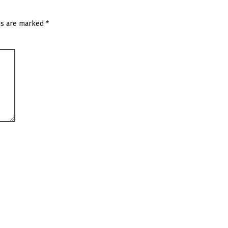
ds are marked
*