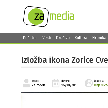
Početna
Vesti
Društvo
Kultura
Hronika
Izložba ikona Zorice Cv
autor:
datum:
lokacija:
Za media
16/10/2015
Knjaževa