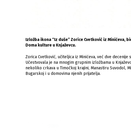
Izložba ikona “Iz duše” Zorice Cvetković iz Minićeva, bi
Doma kulture u Knjaževcu.
Zorica Cvetković, učiteljica iz Minićeva, već dve decenije
Učestvovala je na mnogim grupnim izložbama u Knjaževcu,
nekoliko crkava u Timočkoj krajini, Manastiru Suvodol, M
Bugarskoj i u domovima njenih prijatelja.