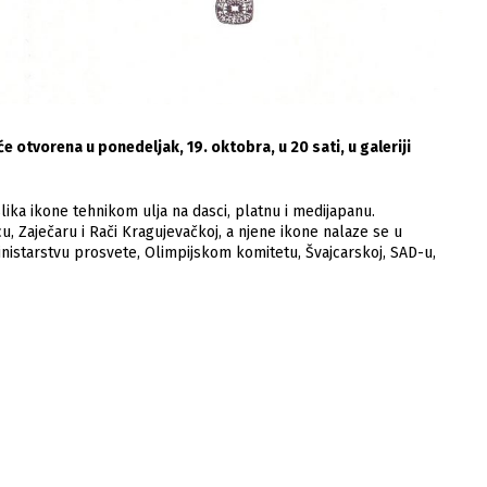
će otvorena u ponedeljak, 19. oktobra, u 20 sati, u galeriji
 slika ikone tehnikom ulja na dasci, platnu i medijapanu.
 Zaječaru i Rači Kragujevačkoj, a njene ikone nalaze se u
inistarstvu prosvete, Olimpijskom komitetu, Švajcarskoj, SAD-u,