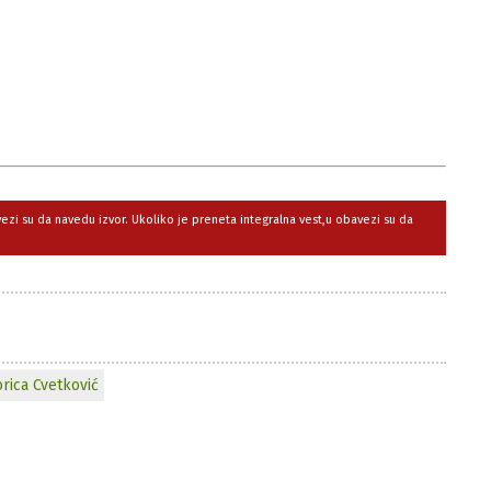
avezi su da navedu izvor. Ukoliko je preneta integralna vest,u obavezi su da
rica Cvetković