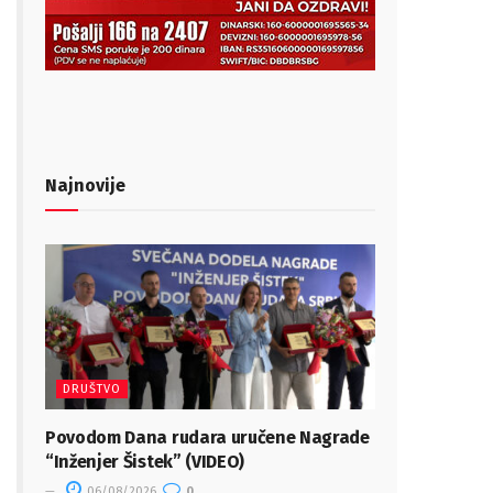
Najnovije
DRUŠTVO
Povodom Dana rudara uručene Nagrade
“Inženjer Šistek” (VIDEO)
06/08/2026
0