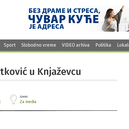
Sport
Slobodno vreme
VIDEO arhiva
Politika
Lokal
etković u Knjaževcu
izvor:
c
Za media