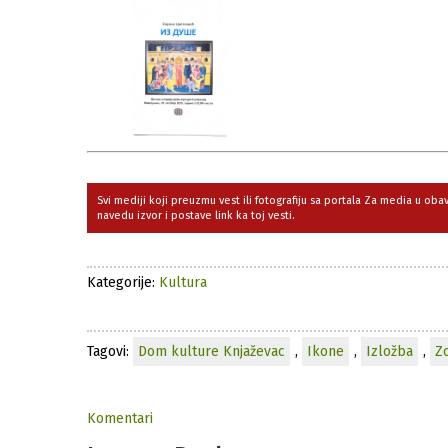
Svi mediji koji preuzmu vest ili fotografiju sa portala Za media u ob
navedu izvor i postave link ka toj vesti.
Kategorije:
Kultura
Tagovi:
Dom kulture Knjaževac
,
Ikone
,
Izložba
,
Zo
Komentari