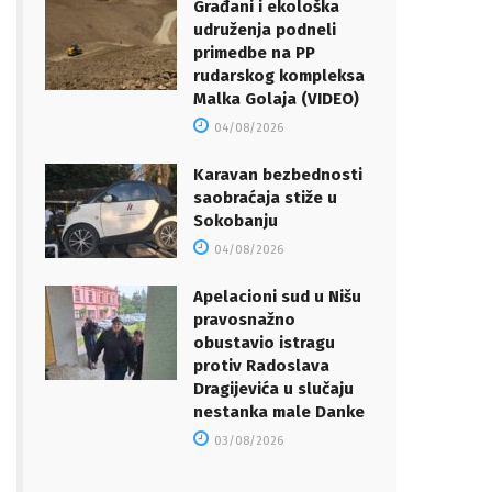
Građani i ekološka
udruženja podneli
primedbe na PP
rudarskog kompleksa
Malka Golaja (VIDEO)
04/08/2026
Karavan bezbednosti
saobraćaja stiže u
Sokobanju
04/08/2026
Apelacioni sud u Nišu
pravosnažno
obustavio istragu
protiv Radoslava
Dragijevića u slučaju
nestanka male Danke
03/08/2026