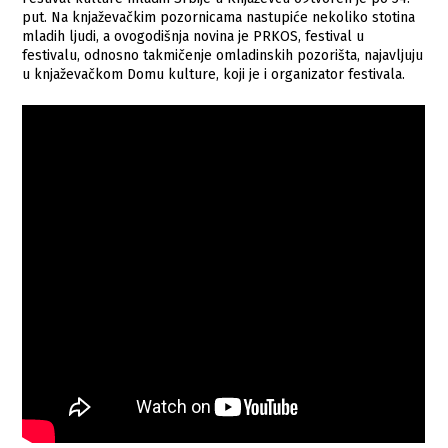
put. Na knjaževačkim pozornicama nastupiće nekoliko stotina
mladih ljudi, a ovogodišnja novina je PRKOS, festival u
festivalu, odnosno takmičenje omladinskih pozorišta, najavljuju
u knjaževačkom Domu kulture, koji je i organizator festivala.