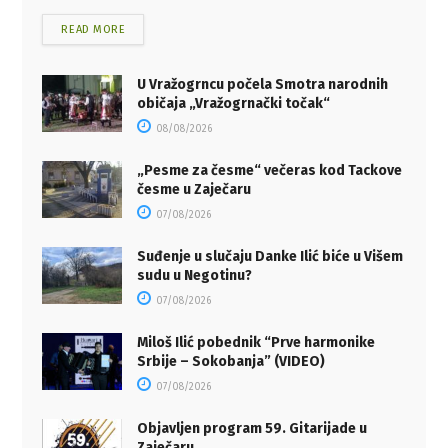
READ MORE
U Vražogrncu počela Smotra narodnih
običaja „Vražogrnački točak“
08/08/2026
„Pesme za česme“ večeras kod Tackove
česme u Zaječaru
07/08/2026
Suđenje u slučaju Danke Ilić biće u Višem
sudu u Negotinu?
07/08/2026
Miloš Ilić pobednik “Prve harmonike
Srbije – Sokobanja” (VIDEO)
07/08/2026
Objavljen program 59. Gitarijade u
Zaječaru