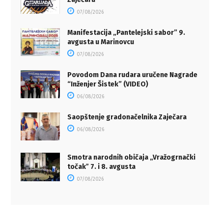
07/08/2026
Manifestacija „Pantelejski sabor” 9.
avgusta u Marinovcu
07/08/2026
Povodom Dana rudara uručene Nagrade
“Inženjer Šistek” (VIDEO)
06/08/2026
Saopštenje gradonačelnika Zaječara
06/08/2026
Smotra narodnih običaja „Vražogrnački
točakˮ 7. i 8. avgusta
07/08/2026