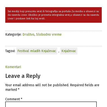
Svi mediji koji preuzmu vest ili fotografiju sa portala Za media u obavezi su
da navedu izvor. Ukoliko je preneta integralna vest,u obavezi su da navedu
izvor i postave link ka toj vesti.
Kategorije:
Društvo
,
Slobodno vreme
Tagovi:
Festival mladih Knjaževac
,
Knjaževac
Komentari
Leave a Reply
Your email address will not be published.
Required fields are
marked
*
Comment
*