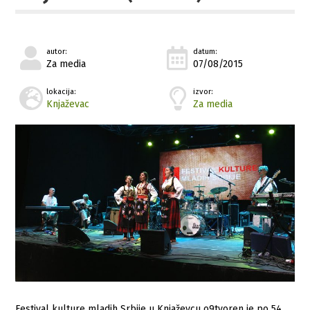
autor:
datum:
Za media
07/08/2015
lokacija:
izvor:
Knjaževac
Za media
Festival kulture mladih Srbije u Knjaževcu o9tvoren je po 54.