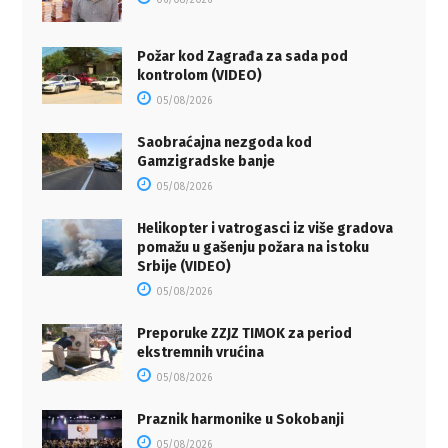
Požar kod Zagrađa za sada pod
kontrolom (VIDEO)
05/08/2026
Saobraćajna nezgoda kod
Gamzigradske banje
05/08/2026
Helikopter i vatrogasci iz više gradova
pomažu u gašenju požara na istoku
Srbije (VIDEO)
05/08/2026
Preporuke ZZJZ TIMOK za period
ekstremnih vrućina
05/08/2026
Praznik harmonike u Sokobanji
05/08/2026