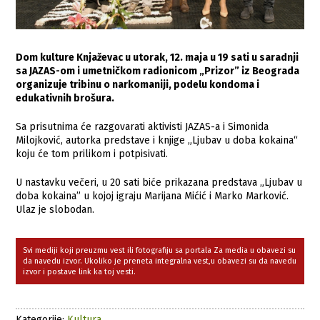
Dom kulture Knjaževac u utorak, 12. maja u 19 sati u saradnji
sa JAZAS-om i umetničkom radionicom „Prizor” iz Beograda
organizuje tribinu o narkomaniji, podelu kondoma i
edukativnih brošura.
Sa prisutnima će razgovarati aktivisti JAZAS-a i Simonida
Milojković, autorka predstave i knjige „Ljubav u doba kokaina“
koju će tom prilikom i potpisivati.
U nastavku večeri, u 20 sati biće prikazana predstava „Ljubav u
doba kokaina” u kojoj igraju Marijana Mićić i Marko Marković.
Ulaz je slobodan.
Svi mediji koji preuzmu vest ili fotografiju sa portala Za media u obavezi su
da navedu izvor. Ukoliko je preneta integralna vest,u obavezi su da navedu
izvor i postave link ka toj vesti.
Kategorije:
Kultura