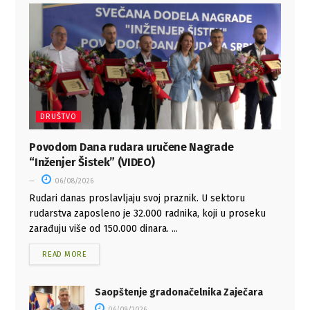
DRUŠTVO
Povodom Dana rudara uručene Nagrade
“Inženjer Šistek” (VIDEO)
06/08/2026
Rudari danas proslavljaju svoj praznik. U sektoru
rudarstva zaposleno je 32.000 radnika, koji u proseku
zarađuju više od 150.000 dinara. ...
READ MORE
Saopštenje gradonačelnika Zaječara
06/08/2026