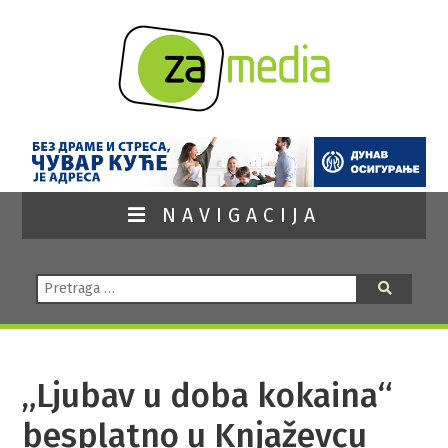
NAVIGACIJA
Pretraga:
Pretraga
„Ljubav u doba kokaina“
besplatno u Knjaževcu