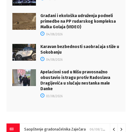
Građani i ekološka udruženja podneli
primedbe na PP rudarskog kompleksa
Malka Golaja (VIDEO)
04/08/2026
Karavan bezbednosti saobraćaja stiže u
Sokobanju
04/08/2026
Apelacioni sud u Nišu pravosnažno
obustavio istragu protiv Radoslava
Dragijevića u slučaju nestanka male
Danke
03/08/2026
Saopštenje gradonačelnika Zaječara
06/08/2026