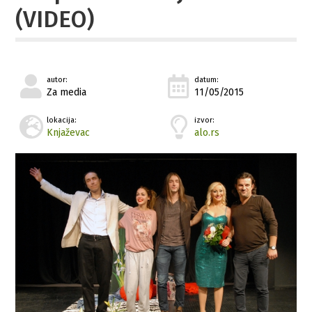
(VIDEO)
autor:
datum:
Za media
11/05/2015
lokacija:
izvor:
Knjaževac
alo.rs