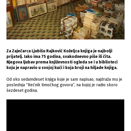
Za Zaječarca Ljubišu Rajković Koželjca knjiga je najbolji
prijatelj. Iako ima 75 godina, svakodnevno piše ili čita.
Njegova ljubav prema književnosti ogleda se i u biblioteci
koju je napravio u svojoj kući i koja broji na hiljade knjiga.
Od oko sedamdeset knjiga koje je sam napisao, najdraža mu je
poslednja “Rečnik timočkog govora”, na kojoj je radio skoro
šezdeset godina.