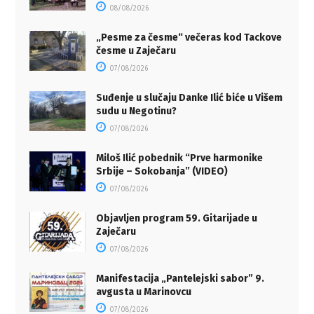
08/08/2026
„Pesme za česme“ večeras kod Tackove
česme u Zaječaru
07/08/2026
Suđenje u slučaju Danke Ilić biće u Višem
sudu u Negotinu?
07/08/2026
Miloš Ilić pobednik “Prve harmonike
Srbije – Sokobanja” (VIDEO)
07/08/2026
Objavljen program 59. Gitarijade u
Zaječaru
07/08/2026
Manifestacija „Pantelejski sabor” 9.
avgusta u Marinovcu
07/08/2026