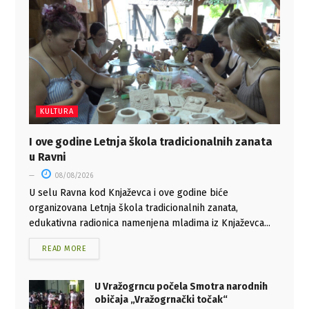
KULTURA
I ove godine Letnja škola tradicionalnih zanata
u Ravni
08/08/2026
U selu Ravna kod Knjaževca i ove godine biće
organizovana Letnja škola tradicionalnih zanata,
edukativna radionica namenjena mladima iz Knjaževca...
READ MORE
U Vražogrncu počela Smotra narodnih
običaja „Vražogrnački točak“