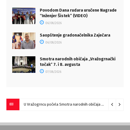
Povodom Dana rudara uručene Nagrade
“Inženjer Šistek” (VIDEO)
06/08/2026
Saopštenje gradonačelnika Zaječara
06/08/2026
Smotra narodnih običaja „Vražogrnački
točakˮ 7. i 8. avgusta
07/08/2026
U Vražogrncu počela Smotra narodnih običaja „Vražogrnački točak“