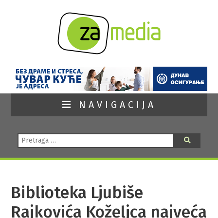
NAVIGACIJA
Pretraga:
Pretraga
Biblioteka Ljubiše
Rajkovića Koželjca najveća