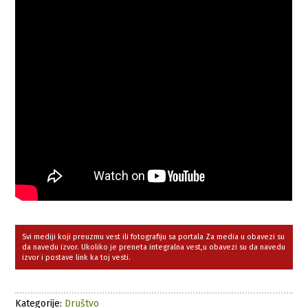
Svi mediji koji preuzmu vest ili fotografiju sa portala Za media u obavezi su
da navedu izvor. Ukoliko je preneta integralna vest,u obavezi su da navedu
izvor i postave link ka toj vesti.
Kategorije:
Društvo