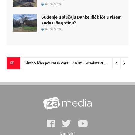
07/08/2026
Suđenje u slučaju Danke Ilić biće u Višem
sudu u Negotinu?
07/08/2026
Simboličan povratak cara u palatu: Predstava “Galerije” na Romulijani
Kontakt