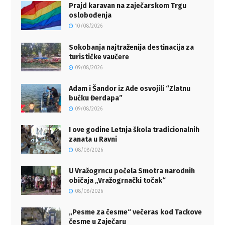
Prajd karavan na zaječarskom Trgu
oslobođenja
10/08/2026
Sokobanja najtraženija destinacija za
turističke vaučere
09/08/2026
Adam i Šandor iz Ade osvojili “Zlatnu
bućku Đerdapa”
09/08/2026
I ove godine Letnja škola tradicionalnih
zanata u Ravni
08/08/2026
U Vražogrncu počela Smotra narodnih
običaja „Vražogrnački točak“
08/08/2026
„Pesme za česme“ večeras kod Tackove
česme u Zaječaru