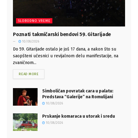
SLOBODNO VREME
Poznati takmičarski bendovi 59. Gitarijade
10/08/2026
Do 59. Gitarijade ostalo je još 17 dana, a nakon što su
saopšteni učesnici u revijalnom delu manifestacije, na
zvaničnom...
READ MORE
Simboličan povratak cara u palatu:
Predstava “Galerije” na Romulijani
10/08/2026
Prskanje komaraca u utorak i sredu
10/08/2026