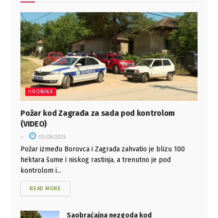
HRONIKA
Požar kod Zagrađa za sada pod kontrolom
(VIDEO)
05/08/2026
Požar između Borovca i Zagrađa zahvatio je blizu 100
hektara šume i niskog rastinja, a trenutno je pod
kontrolom i...
READ MORE
Saobraćajna nezgoda kod