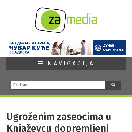
NAVIGACIJA
Pretraga:
Pretraga
Ugroženim zaseocima u
Knjaževcu dopremljeni