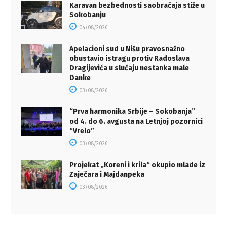
Karavan bezbednosti saobraćaja stiže u
Sokobanju
04/08/2026
Apelacioni sud u Nišu pravosnažno
obustavio istragu protiv Radoslava
Dragijevića u slučaju nestanka male
Danke
03/08/2026
“Prva harmonika Srbije – Sokobanja”
od 4. do 6. avgusta na Letnjoj pozornici
“Vrelo”
03/08/2026
Projekat „Koreni i krila“ okupio mlade iz
Zaječara i Majdanpeka
03/08/2026