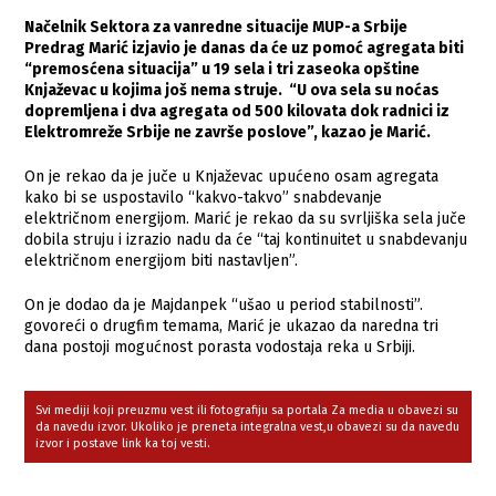
Načelnik Sektora za vanredne situacije MUP-a Srbije
Predrag Marić izjavio je danas da će uz pomoć agregata biti
“premosćena situacija” u 19 sela i tri zaseoka opštine
Knjaževac u kojima još nema struje. “U ova sela su noćas
dopremljena i dva agregata od 500 kilovata dok radnici iz
Elektromreže Srbije ne završe poslove”, kazao je Marić.
On je rekao da je juče u Knjaževac upućeno osam agregata
kako bi se uspostavilo “kakvo-takvo” snabdevanje
električnom energijom. Marić je rekao da su svrljiška sela juče
dobila struju i izrazio nadu da će “taj kontinuitet u snabdevanju
električnom energijom biti nastavljen”.
On je dodao da je Majdanpek “ušao u period stabilnosti”.
govoreći o drugfim temama, Marić je ukazao da naredna tri
dana postoji mogućnost porasta vodostaja reka u Srbiji.
Svi mediji koji preuzmu vest ili fotografiju sa portala Za media u obavezi su
da navedu izvor. Ukoliko je preneta integralna vest,u obavezi su da navedu
izvor i postave link ka toj vesti.