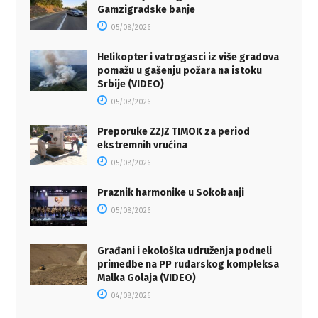
Gamzigradske banje
05/08/2026
Helikopter i vatrogasci iz više gradova
pomažu u gašenju požara na istoku
Srbije (VIDEO)
05/08/2026
Preporuke ZZJZ TIMOK za period
ekstremnih vrućina
05/08/2026
Praznik harmonike u Sokobanji
05/08/2026
Građani i ekološka udruženja podneli
primedbe na PP rudarskog kompleksa
Malka Golaja (VIDEO)
04/08/2026