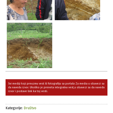
Svi mediji koji preuzmu vest ili fotografiju sa portala Za media u obavezi su
da navedu izvor. Ukoliko je preneta integralna vest,u obavezi su da navedu
izvor i postave link ka toj vesti.
Kategorije:
Društvo