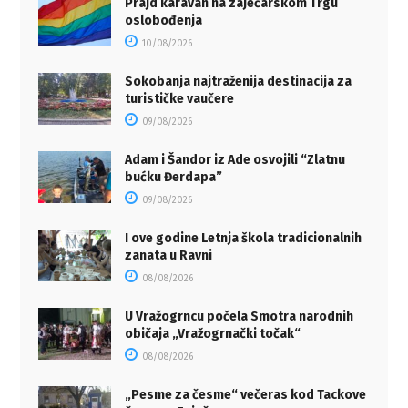
Prajd karavan na zaječarskom Trgu
oslobođenja
10/08/2026
Sokobanja najtraženija destinacija za
turističke vaučere
09/08/2026
Adam i Šandor iz Ade osvojili “Zlatnu
bućku Đerdapa”
09/08/2026
I ove godine Letnja škola tradicionalnih
zanata u Ravni
08/08/2026
U Vražogrncu počela Smotra narodnih
običaja „Vražogrnački točak“
08/08/2026
„Pesme za česme“ večeras kod Tackove