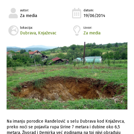
autor:
datum:
Za media
19/06/2014
lokacija:
izvor:
Dubrava
,
Knjaževac
Za media
Na imanju porodice Ranđelović u selu Dubrava kod Knjaževca,
preko noći se pojavila rupa širine 7 metara i dubine oko 6,5
metara. Živorad i Demirka već godinama na toj njivi obrađuju