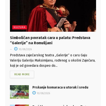
KULTURA
Simboličan povratak cara u palatu: Predstava
“Galerije” na Romulijani
10/08/2026
Predstava zaječarskog teatra „Galerije“ o caru Gaju
Valeriju Galeriju Maksimijanu, rođenog u okolini Zaječara,
koji je od govedara dospeo do...
READ MORE
Prskanje komaraca u utorak i sredu
10/08/2026