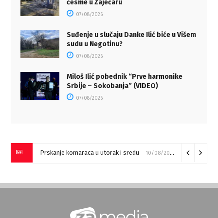
česme u Zaječaru
07/08/2026
Suđenje u slučaju Danke Ilić biće u Višem
sudu u Negotinu?
07/08/2026
Miloš Ilić pobednik “Prve harmonike
Srbije – Sokobanja” (VIDEO)
07/08/2026
Prajd karavan na zaječarskom Trgu oslobođenja
10/08/2026