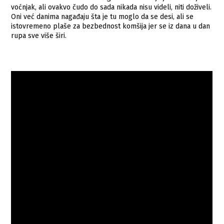
voćnjak, ali ovakvo čudo do sada nikada nisu videli, niti doživeli.
Oni već danima nagađaju šta je tu moglo da se desi, ali se
istovremeno plaše za bezbednost komšija jer se iz dana u dan
rupa sve više širi.