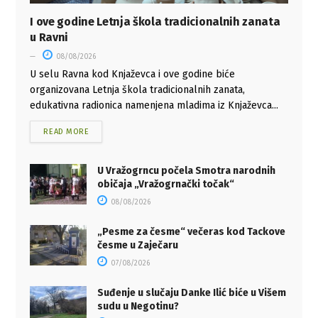
I ove godine Letnja škola tradicionalnih zanata
u Ravni
08/08/2026
U selu Ravna kod Knjaževca i ove godine biće
organizovana Letnja škola tradicionalnih zanata,
edukativna radionica namenjena mladima iz Knjaževca...
READ MORE
U Vražogrncu počela Smotra narodnih
običaja „Vražogrnački točak“
08/08/2026
„Pesme za česme“ večeras kod Tackove
česme u Zaječaru
07/08/2026
Suđenje u slučaju Danke Ilić biće u Višem
sudu u Negotinu?