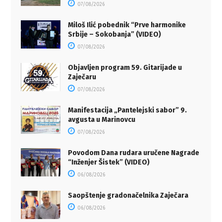
07/08/2026
Miloš Ilić pobednik “Prve harmonike
Srbije – Sokobanja” (VIDEO)
07/08/2026
Objavljen program 59. Gitarijade u
Zaječaru
07/08/2026
Manifestacija „Pantelejski sabor” 9.
avgusta u Marinovcu
07/08/2026
Povodom Dana rudara uručene Nagrade
“Inženjer Šistek” (VIDEO)
06/08/2026
Saopštenje gradonačelnika Zaječara
06/08/2026