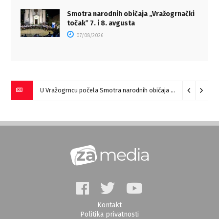
Smotra narodnih običaja „Vražogrnački
točakˮ 7. i 8. avgusta
07/08/2026
U Vražogrncu počela Smotra narodnih običaja „Vražogrnački točak“
Kontakt
Politika privatnosti