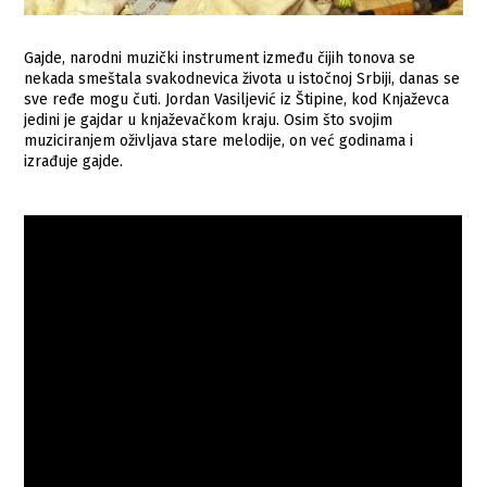
Gajde, narodni muzički instrument između čijih tonova se
nekada smeštala svakodnevica života u istočnoj Srbiji, danas se
sve ređe mogu čuti. Jordan Vasiljević iz Štipine, kod Knjaževca
jedini je gajdar u knjaževačkom kraju. Osim što svojim
muziciranjem oživljava stare melodije, on već godinama i
izrađuje gajde.