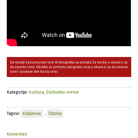
Svi mediji koji preuzmu vest ili fotografiju sa portala Za media u obavezi su
da navedu izvor. Ukoliko je preneta integralna vest,u obavezi su da navedu
izvor i postave link ka toj vesti.
Kategorije:
Kultura
,
Slobodno vreme
Tagovi:
Knjaževac
,
Štipina
Komentari