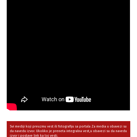
Svi mediji koji preuzmu vest ili fotografiju sa portala Za media u obavezi su
da navedu izvor. Ukoliko je preneta integralna vest,u obavezi su da navedu
izvor i postave link ka toj vesti.