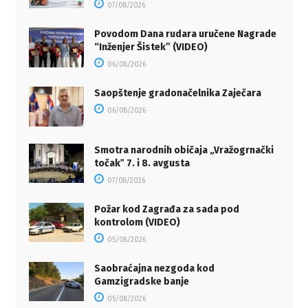
07/08/2026
Povodom Dana rudara uručene Nagrade
“Inženjer Šistek” (VIDEO)
06/08/2026
Saopštenje gradonačelnika Zaječara
06/08/2026
Smotra narodnih običaja „Vražogrnački
točakˮ 7. i 8. avgusta
07/08/2026
Požar kod Zagrađa za sada pod
kontrolom (VIDEO)
05/08/2026
Saobraćajna nezgoda kod
Gamzigradske banje
05/08/2026