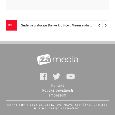
Suđenje u slučaju Danke Ilić biće u Višem sudu u Negotinu?
07
Kontakt
Politika privatnosti
Impresum
COPYRIGHT © 2026 ZA MEDIA. SVA PRAVA ZADRŽANA, UKOLIKO
NIJE DRUGAČIJE NAZNAČENO.