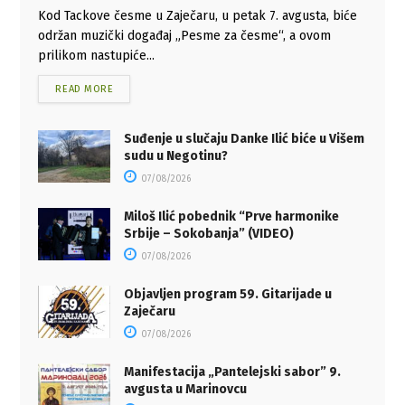
Kod Tackove česme u Zaječaru, u petak 7. avgusta, biće
održan muzički događaj „Pesme za česme“, a ovom
prilikom nastupiće...
READ MORE
Suđenje u slučaju Danke Ilić biće u Višem
sudu u Negotinu?
07/08/2026
Miloš Ilić pobednik “Prve harmonike
Srbije – Sokobanja” (VIDEO)
07/08/2026
Objavljen program 59. Gitarijade u
Zaječaru
07/08/2026
Manifestacija „Pantelejski sabor” 9.
avgusta u Marinovcu