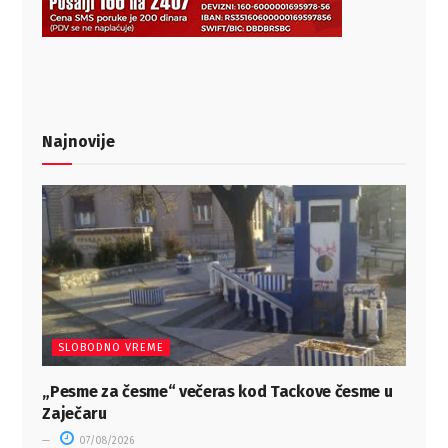
Najnovije
SLOBODNO VREME
„Pesme za česme“ večeras kod Tackove česme u
Zaječaru
07/08/2026