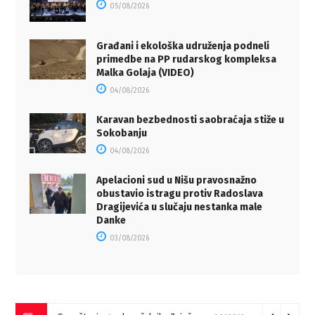
05/08/2026
Građani i ekološka udruženja podneli
primedbe na PP rudarskog kompleksa
Malka Golaja (VIDEO)
04/08/2026
Karavan bezbednosti saobraćaja stiže u
Sokobanju
04/08/2026
Apelacioni sud u Nišu pravosnažno
obustavio istragu protiv Radoslava
Dragijevića u slučaju nestanka male
Danke
03/08/2026