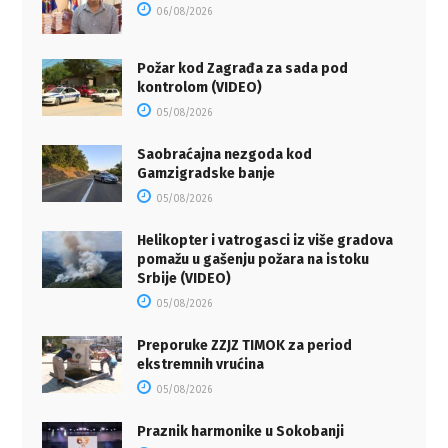
06/08/2026
Požar kod Zagrađa za sada pod
kontrolom (VIDEO)
05/08/2026
Saobraćajna nezgoda kod
Gamzigradske banje
05/08/2026
Helikopter i vatrogasci iz više gradova
pomažu u gašenju požara na istoku
Srbije (VIDEO)
05/08/2026
Preporuke ZZJZ TIMOK za period
ekstremnih vrućina
05/08/2026
Praznik harmonike u Sokobanji