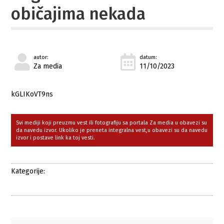
običajima nekada
autor:
datum:
Za media
11/10/2023
kGLIKoVT9ns
Svi mediji koji preuzmu vest ili fotografiju sa portala Za media u obavezi su
da navedu izvor. Ukoliko je preneta integralna vest,u obavezi su da navedu
izvor i postave link ka toj vesti.
Kategorije: