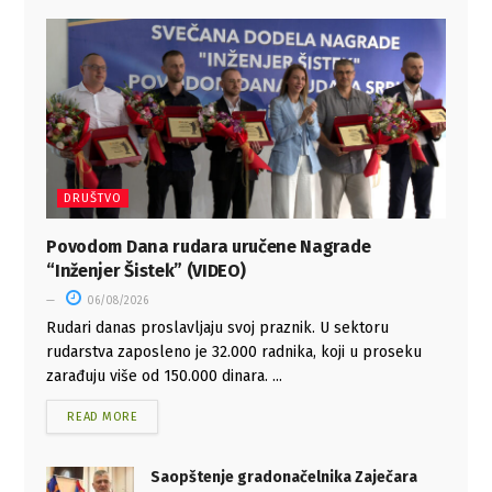
DRUŠTVO
Povodom Dana rudara uručene Nagrade
“Inženjer Šistek” (VIDEO)
06/08/2026
Rudari danas proslavljaju svoj praznik. U sektoru
rudarstva zaposleno je 32.000 radnika, koji u proseku
zarađuju više od 150.000 dinara. ...
READ MORE
Saopštenje gradonačelnika Zaječara