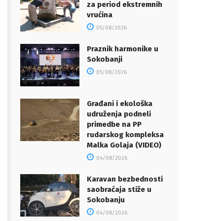
za period ekstremnih
vrućina
05/08/2026
Praznik harmonike u
Sokobanji
05/08/2026
Građani i ekološka
udruženja podneli
primedbe na PP
rudarskog kompleksa
Malka Golaja (VIDEO)
04/08/2026
Karavan bezbednosti
saobraćaja stiže u
Sokobanju
04/08/2026