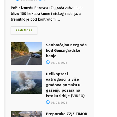
Požar između Borovca i Zagrađa zahvatio je
blizu 100 hektara šume i niskog rastinja, a
trenutno je pod kontrolom i...
READ MORE
Saobraćajna nezgoda
kod Gamzigradske
banje
05/08/2026
Helikopter i
vatrogasci iz više
gradova pomažu u
gašenju požara na
istoku Srbije (VIDEO)
05/08/2026
Preporuke ZZJZ TIMOK