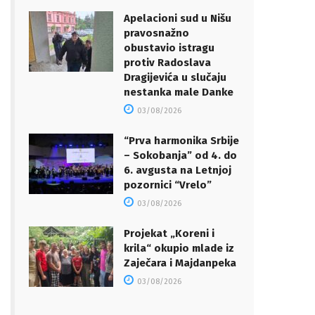
Apelacioni sud u Nišu
pravosnažno
obustavio istragu
protiv Radoslava
Dragijevića u slučaju
nestanka male Danke
03/08/2026
“Prva harmonika Srbije
– Sokobanja” od 4. do
6. avgusta na Letnjoj
pozornici “Vrelo”
03/08/2026
Projekat „Koreni i
krila“ okupio mlade iz
Zaječara i Majdanpeka
03/08/2026