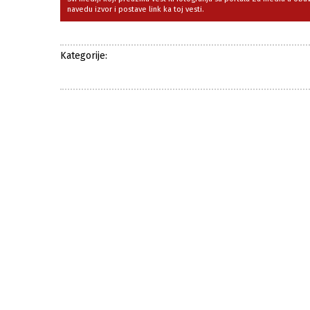
navedu izvor i postave link ka toj vesti.
Kategorije: