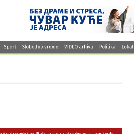
Sport
Slobodno vreme
VIDEO arhiva
Politika
Lokal
avezi su da navedu izvor. Ukoliko je preneta integralna vest,u obavezi su da