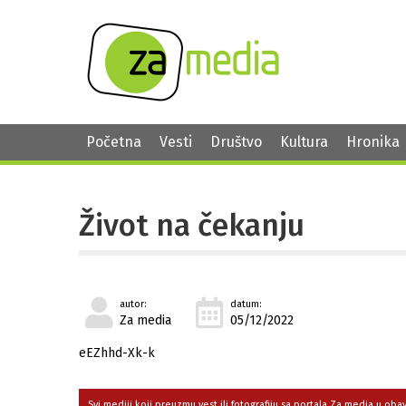
Početna
Vesti
Društvo
Kultura
Hronika
Život na čekanju
autor:
datum:
Za media
05/12/2022
eEZhhd-Xk-k
Svi mediji koji preuzmu vest ili fotografiju sa portala Za media u ob