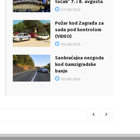
točakˮ 7. i 8. avgusta
07/08/2026
Požar kod Zagrađa za
sada pod kontrolom
(VIDEO)
05/08/2026
Saobraćajna nezgoda
kod Gamzigradske
banje
05/08/2026