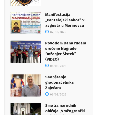
Manifestacija
„Pantelejski sabor” 9.
avgusta u Marinovcu
07/08/2026
Povodom Dana rudara
uručene Nagrade
“Inženjer Šistek”
(VIDEO)
06/08/2026
Saopštenje
gradonačelnika
Zaječara
06/08/2026
Smotra narodnih
običaja „Vražogrnački