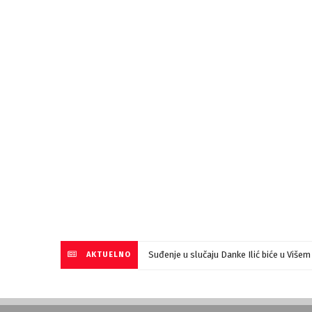
Suđenje u slučaju Danke Ilić biće u Više
AKTUELNO