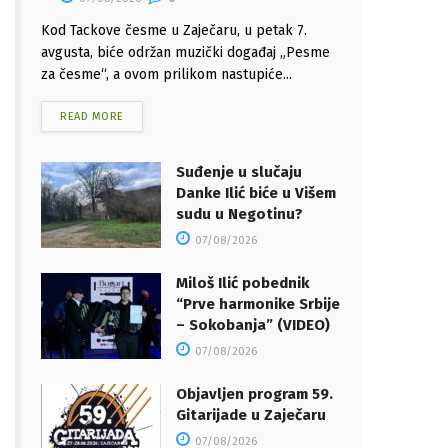
Kod Tackove česme u Zaječaru, u petak 7.
avgusta, biće održan muzički događaj „Pesme
za česme“, a ovom prilikom nastupiće...
READ MORE
Suđenje u slučaju
Danke Ilić biće u Višem
sudu u Negotinu?
07/08/2026
Miloš Ilić pobednik
“Prve harmonike Srbije
– Sokobanja” (VIDEO)
07/08/2026
Objavljen program 59.
Gitarijade u Zaječaru
07/08/2026