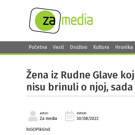
Početna
Vesti
Društvo
Kultura
Hronika
Žena iz Rudne Glave koja
nisu brinuli o njoj, sad
autor:
datum:
Za media
30/08/2022
hIGOPikGIxE