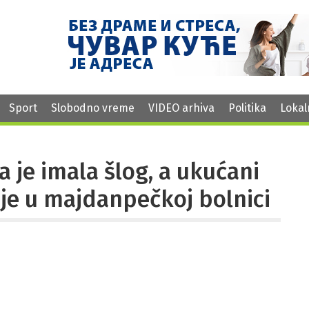
Sport
Slobodno vreme
VIDEO arhiva
Politika
Lokal
 je imala šlog, a ukućani
a je u majdanpečkoj bolnici