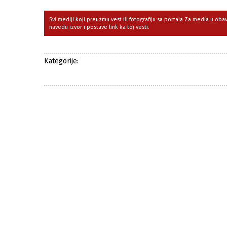
Svi mediji koji preuzmu vest ili fotografiju sa portala Za media u ob
navedu izvor i postave link ka toj vesti.
Kategorije: