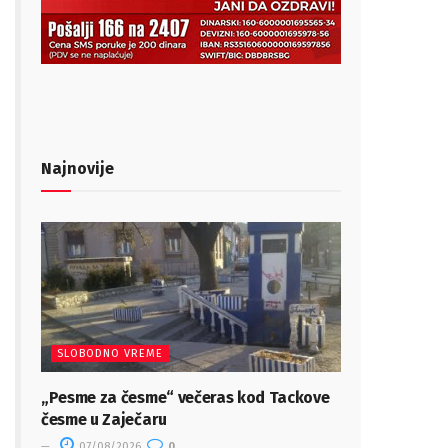
Najnovije
SLOBODNO VREME
„Pesme za česme“ večeras kod Tackove
česme u Zaječaru
07/08/2026
0