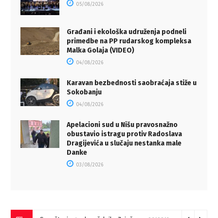
05/08/2026
Građani i ekološka udruženja podneli
primedbe na PP rudarskog kompleksa
Malka Golaja (VIDEO)
04/08/2026
Karavan bezbednosti saobraćaja stiže u
Sokobanju
04/08/2026
Apelacioni sud u Nišu pravosnažno
obustavio istragu protiv Radoslava
Dragijevića u slučaju nestanka male
Danke
03/08/2026