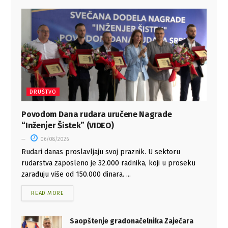
DRUŠTVO
Povodom Dana rudara uručene Nagrade
“Inženjer Šistek” (VIDEO)
06/08/2026
Rudari danas proslavljaju svoj praznik. U sektoru
rudarstva zaposleno je 32.000 radnika, koji u proseku
zarađuju više od 150.000 dinara. ...
READ MORE
Saopštenje gradonačelnika Zaječara