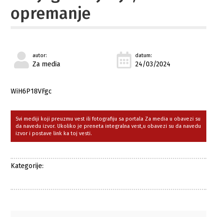
opremanje
autor:
datum:
Za media
24/03/2024
WiH6P18VFgc
Svi mediji koji preuzmu vest ili fotografiju sa portala Za media u obavezi su
da navedu izvor. Ukoliko je preneta integralna vest,u obavezi su da navedu
izvor i postave link ka toj vesti.
Kategorije: