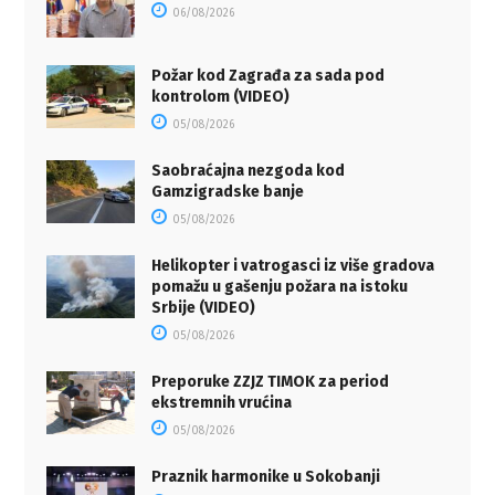
06/08/2026
Požar kod Zagrađa za sada pod
kontrolom (VIDEO)
05/08/2026
Saobraćajna nezgoda kod
Gamzigradske banje
05/08/2026
Helikopter i vatrogasci iz više gradova
pomažu u gašenju požara na istoku
Srbije (VIDEO)
05/08/2026
Preporuke ZZJZ TIMOK za period
ekstremnih vrućina
05/08/2026
Praznik harmonike u Sokobanji