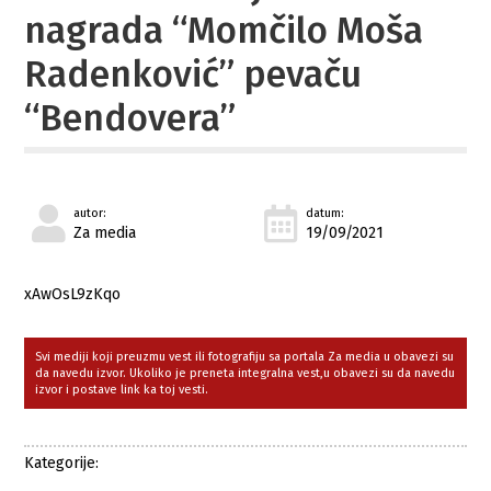
nagrada “Momčilo Moša
Radenković” pevaču
“Bendovera”
autor:
datum:
Za media
19/09/2021
xAwOsL9zKqo
Svi mediji koji preuzmu vest ili fotografiju sa portala Za media u obavezi su
da navedu izvor. Ukoliko je preneta integralna vest,u obavezi su da navedu
izvor i postave link ka toj vesti.
Kategorije: