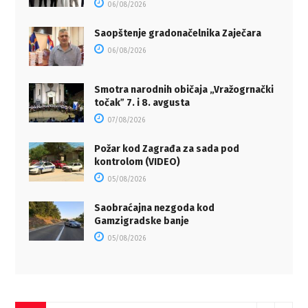
06/08/2026
Saopštenje gradonačelnika Zaječara
06/08/2026
Smotra narodnih običaja „Vražogrnački
točakˮ 7. i 8. avgusta
07/08/2026
Požar kod Zagrađa za sada pod
kontrolom (VIDEO)
05/08/2026
Saobraćajna nezgoda kod
Gamzigradske banje
05/08/2026