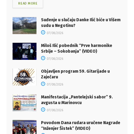
READ MORE
Suđenje u slučaju Danke Ilić biće u Višem
sudu u Negotinu?
07/08/2026
Miloš Ilić pobednik “Prve harmonike
Srbije – Sokobanja” (VIDEO)
07/08/2026
Objavljen program 59. Gitarijade u
Zaječaru
07/08/2026
Manifestacija „Pantelejski sabor” 9.
avgusta u Marinovcu
07/08/2026
Povodom Dana rudara uručene Nagrade
“Inženjer Šistek” (VIDEO)