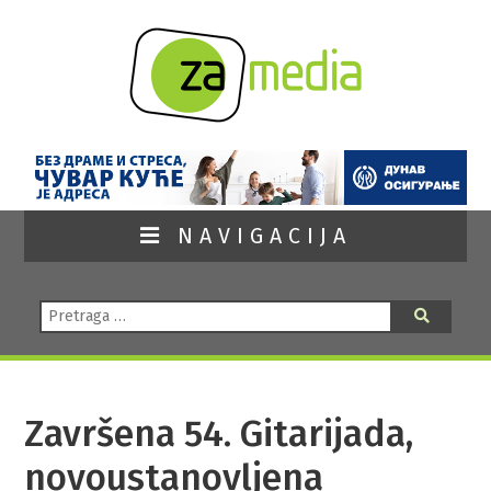
NAVIGACIJA
Pretraga:
Pretraga
Završena 54. Gitarijada,
novoustanovljena