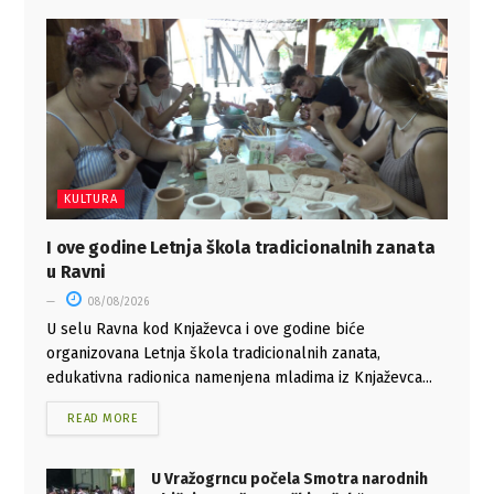
KULTURA
I ove godine Letnja škola tradicionalnih zanata
u Ravni
08/08/2026
U selu Ravna kod Knjaževca i ove godine biće
organizovana Letnja škola tradicionalnih zanata,
edukativna radionica namenjena mladima iz Knjaževca...
READ MORE
U Vražogrncu počela Smotra narodnih