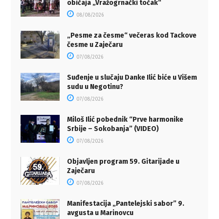
običaja „Vražogrnački točak“
08/08/2026
„Pesme za česme“ večeras kod Tackove
česme u Zaječaru
07/08/2026
Suđenje u slučaju Danke Ilić biće u Višem
sudu u Negotinu?
07/08/2026
Miloš Ilić pobednik “Prve harmonike
Srbije – Sokobanja” (VIDEO)
07/08/2026
Objavljen program 59. Gitarijade u
Zaječaru
07/08/2026
Manifestacija „Pantelejski sabor” 9.
avgusta u Marinovcu