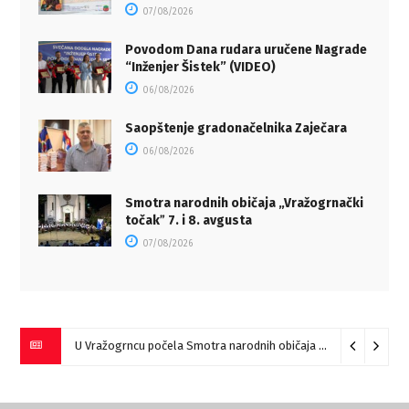
07/08/2026
Povodom Dana rudara uručene Nagrade
“Inženjer Šistek” (VIDEO)
06/08/2026
Saopštenje gradonačelnika Zaječara
06/08/2026
Smotra narodnih običaja „Vražogrnački
točakˮ 7. i 8. avgusta
07/08/2026
U Vražogrncu počela Smotra narodnih običaja „Vražogrnački točak“