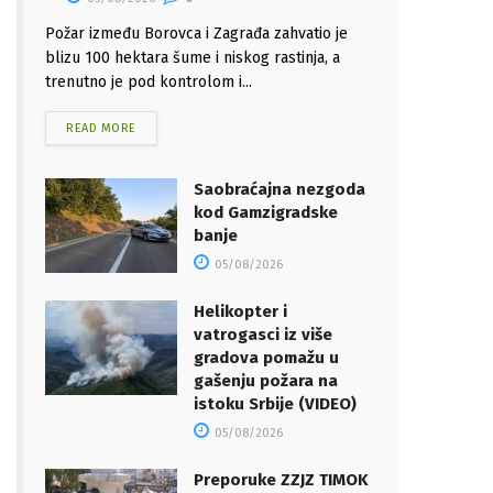
Požar između Borovca i Zagrađa zahvatio je
blizu 100 hektara šume i niskog rastinja, a
trenutno je pod kontrolom i...
READ MORE
Saobraćajna nezgoda
kod Gamzigradske
banje
05/08/2026
Helikopter i
vatrogasci iz više
gradova pomažu u
gašenju požara na
istoku Srbije (VIDEO)
05/08/2026
Preporuke ZZJZ TIMOK