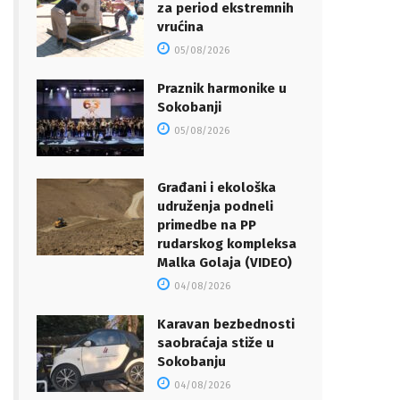
za period ekstremnih
vrućina
05/08/2026
Praznik harmonike u
Sokobanji
05/08/2026
Građani i ekološka
udruženja podneli
primedbe na PP
rudarskog kompleksa
Malka Golaja (VIDEO)
04/08/2026
Karavan bezbednosti
saobraćaja stiže u
Sokobanju
04/08/2026