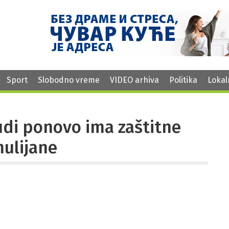
Sport
Slobodno vreme
VIDEO arhiva
Politika
Lokal
udi ponovo ima zaštitne
ulijane