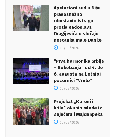
Apelacioni sud u Nišu
pravosnažno
obustavio istragu
protiv Radoslava
Dragijevića u slučaju
nestanka male Danke
03/08/2026
“Prva harmonika Srbije
– Sokobanja” od 4. do
6. avgusta na Letnjoj
pozornici “Vrelo”
03/08/2026
Projekat „Koreni i
krila“ okupio mlade iz
Zaječara i Majdanpeka
03/08/2026