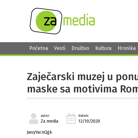
Početna
Vesti
Društvo
Kultura
Hronika
Zaječarski muzej u pon
maske sa motivima Rom
autor:
datum:
Za media
12/10/2020
JwvyYacnQgk