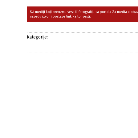
Svi mediji koji preuzmu vest ili fotografiju sa portala Za media u ob
navedu izvor i postave link ka toj vesti.
Kategorije: