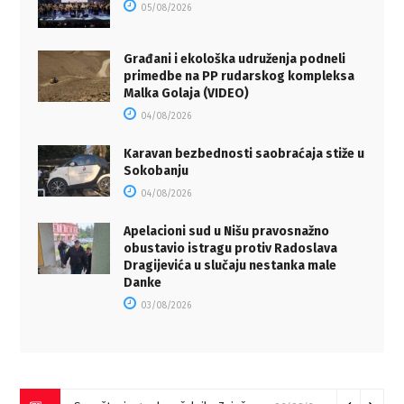
05/08/2026
Građani i ekološka udruženja podneli
primedbe na PP rudarskog kompleksa
Malka Golaja (VIDEO)
04/08/2026
Karavan bezbednosti saobraćaja stiže u
Sokobanju
04/08/2026
Apelacioni sud u Nišu pravosnažno
obustavio istragu protiv Radoslava
Dragijevića u slučaju nestanka male
Danke
03/08/2026