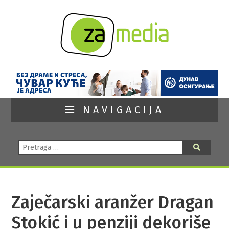
NAVIGACIJA
Pretraga:
Pretraga
Zaječarski aranžer Dragan
Stokić i u penziji dekoriše