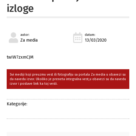
izloge
autor:
datum:
Za media
13/03/2020
twIW7zxmCJM
Svi mediji koji preuzmu vest ili fotografiju sa portala Za media u obavezi su
da navedu izvor. Ukoliko je preneta integralna vest,u obavezi su da navedu
izvor i postave link ka toj vesti.
Kategorije: