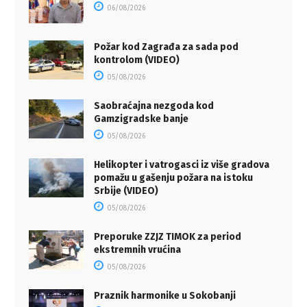
06/08/2026
Požar kod Zagrađa za sada pod
kontrolom (VIDEO)
05/08/2026
Saobraćajna nezgoda kod
Gamzigradske banje
05/08/2026
Helikopter i vatrogasci iz više gradova
pomažu u gašenju požara na istoku
Srbije (VIDEO)
05/08/2026
Preporuke ZZJZ TIMOK za period
ekstremnih vrućina
05/08/2026
Praznik harmonike u Sokobanji