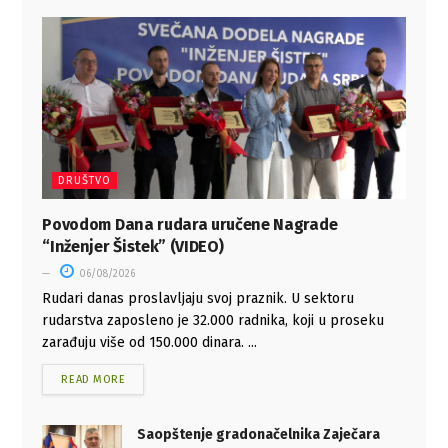
DRUŠTVO
Povodom Dana rudara uručene Nagrade
“Inženjer Šistek” (VIDEO)
06/08/2026
Rudari danas proslavljaju svoj praznik. U sektoru
rudarstva zaposleno je 32.000 radnika, koji u proseku
zarađuju više od 150.000 dinara. ...
READ MORE
Saopštenje gradonačelnika Zaječara