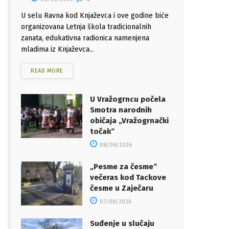
U selu Ravna kod Knjaževca i ove godine biće
organizovana Letnja škola tradicionalnih
zanata, edukativna radionica namenjena
mladima iz Knjaževca...
READ MORE
U Vražogrncu počela
Smotra narodnih
običaja „Vražogrnački
točak“
08/08/2026
„Pesme za česme“
večeras kod Tackove
česme u Zaječaru
07/08/2026
Suđenje u slučaju