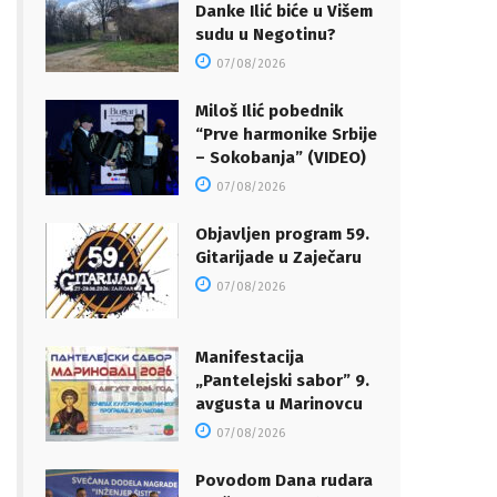
Danke Ilić biće u Višem
sudu u Negotinu?
07/08/2026
Miloš Ilić pobednik
“Prve harmonike Srbije
– Sokobanja” (VIDEO)
07/08/2026
Objavljen program 59.
Gitarijade u Zaječaru
07/08/2026
Manifestacija
„Pantelejski sabor” 9.
avgusta u Marinovcu
07/08/2026
Povodom Dana rudara