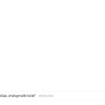
ičaja „Vražogrnački točak“
08/08/2026