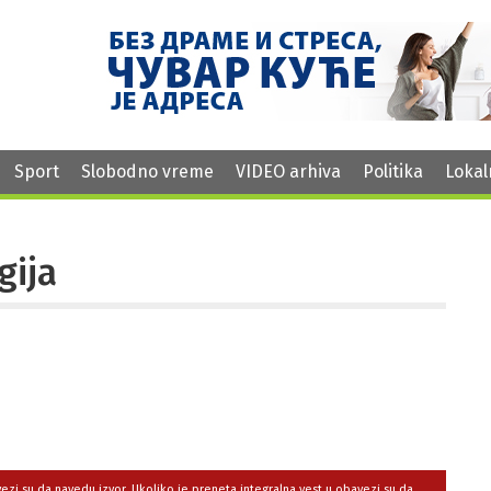
Sport
Slobodno vreme
VIDEO arhiva
Politika
Lokal
gija
avezi su da navedu izvor. Ukoliko je preneta integralna vest,u obavezi su da