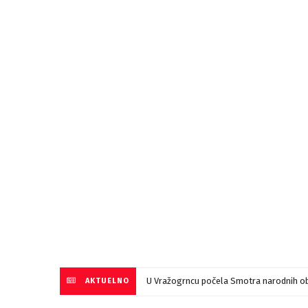
U Vražogrncu počela Smotra narodnih ob
AKTUELNO