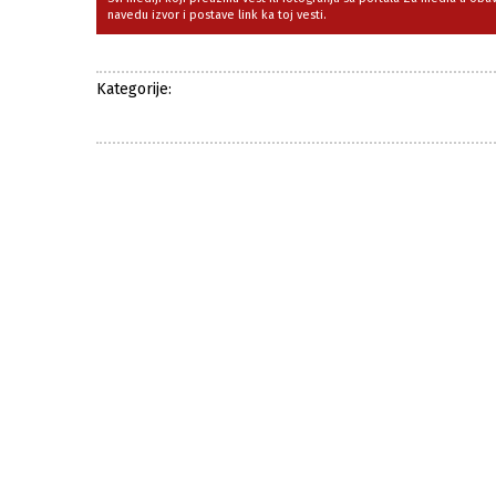
navedu izvor i postave link ka toj vesti.
Kategorije: