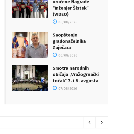
uručene Nagrade
“Inženjer Šistek”
(VIDEO)
06/08/2026
Saopštenje
gradonačelnika
Zaječara
06/08/2026
Smotra narodnih
običaja „Vražogrnački
točakˮ 7. i 8. avgusta
07/08/2026