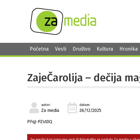
Početna
Vesti
Društvo
Kultura
Hronika
ZajeČarolija – dečija ma
autor:
datum:
Za media
26/12/2025
PFqJ-PZst0Q
Svi mediji koji preuzmu vest ili fotografiju sa portala Za media u ob