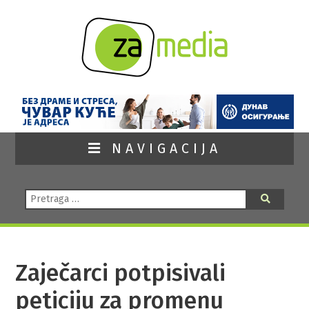
NAVIGACIJA
Pretraga:
Pretraga
Zaječarci potpisivali
peticiju za promenu