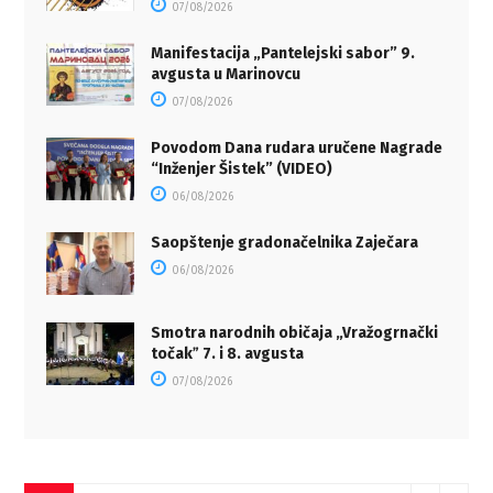
07/08/2026
Manifestacija „Pantelejski sabor” 9.
avgusta u Marinovcu
07/08/2026
Povodom Dana rudara uručene Nagrade
“Inženjer Šistek” (VIDEO)
06/08/2026
Saopštenje gradonačelnika Zaječara
06/08/2026
Smotra narodnih običaja „Vražogrnački
točakˮ 7. i 8. avgusta
07/08/2026