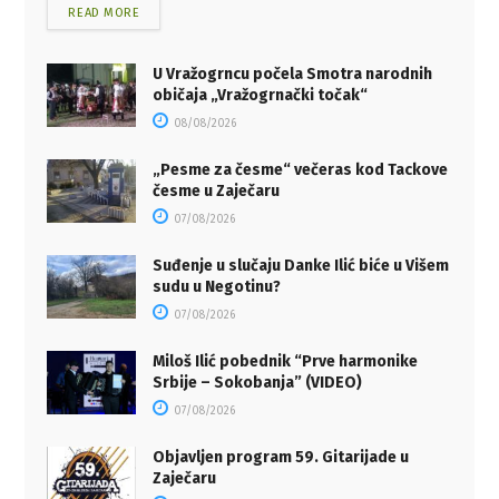
READ MORE
U Vražogrncu počela Smotra narodnih
običaja „Vražogrnački točak“
08/08/2026
„Pesme za česme“ večeras kod Tackove
česme u Zaječaru
07/08/2026
Suđenje u slučaju Danke Ilić biće u Višem
sudu u Negotinu?
07/08/2026
Miloš Ilić pobednik “Prve harmonike
Srbije – Sokobanja” (VIDEO)
07/08/2026
Objavljen program 59. Gitarijade u
Zaječaru