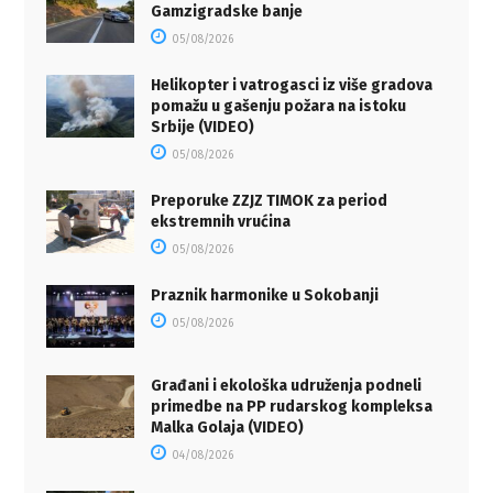
Gamzigradske banje
05/08/2026
Helikopter i vatrogasci iz više gradova
pomažu u gašenju požara na istoku
Srbije (VIDEO)
05/08/2026
Preporuke ZZJZ TIMOK za period
ekstremnih vrućina
05/08/2026
Praznik harmonike u Sokobanji
05/08/2026
Građani i ekološka udruženja podneli
primedbe na PP rudarskog kompleksa
Malka Golaja (VIDEO)
04/08/2026