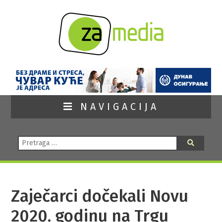
NAVIGACIJA
Pretraga:
Pretraga
Zaječarci dočekali Novu
2020. godinu na Trgu