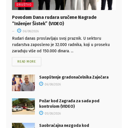
DRUŠTVO
Povodom Dana rudara uručene Nagrade
“Inženjer Šistek” (VIDEO)
06/08/2026
Rudari danas proslavljaju svoj praznik. U sektoru
rudarstva zaposleno je 32.000 radnika, koji u proseku
zarađuju više od 150.000 dinara. ...
READ MORE
Saopštenje gradonačelnika Zaječara
06/08/2026
Požar kod Zagrađa za sada pod
kontrolom (VIDEO)
05/08/2026
Saobraćajna nezgoda kod