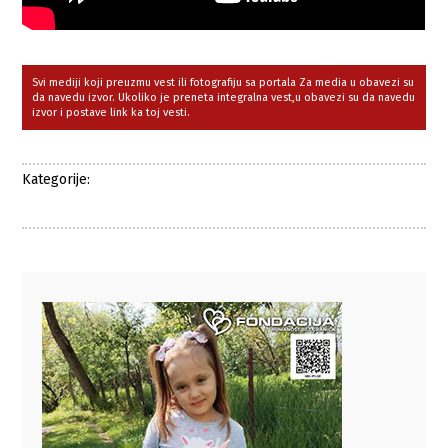
Svi mediji koji preuzmu vest ili fotografiju sa portala Za media u obavezi su
da navedu izvor. Ukoliko je preneta integralna vest,u obavezi su da navedu
izvor i postave link ka toj vesti.
Kategorije: