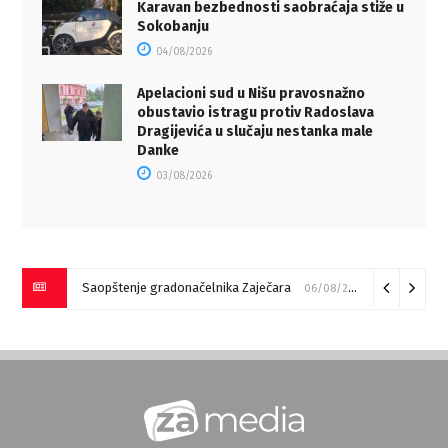
Karavan bezbednosti saobraćaja stiže u
Sokobanju
04/08/2026
Apelacioni sud u Nišu pravosnažno
obustavio istragu protiv Radoslava
Dragijevića u slučaju nestanka male
Danke
03/08/2026
Saopštenje gradonačelnika Zaječara
Požar kod Zagrađa za sada pod kontrolom (VIDEO)
06/08/2026
05/08/202